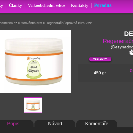
|
|
|
|
Poradna
ky
Články
Velkoobchodní sekce
Kontakty
kosmetika.cz
»
Hedvábná srst
»
Regenerační opravná kúra Vivid
D
Regeneračn
(Dezynadog 
c
450 gr.
Popis
Návod
Komentáře