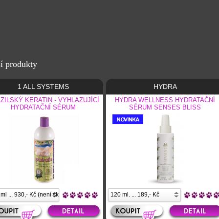
í produkty
1 ALL SYSTEMS
HYDRA
ZILSKÝ KERATIN - VYHLAZUJÍCÍ
HYDRA WELLNESS HYDRATAČNÍ
HYDRATAČNÍ SÉRUM
SÉRUM SENSES BLISS