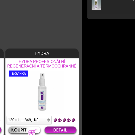
HYDRA
HYDRA PROFESIONÁLNÍ
REGENERAČNÍ A TERMOOCHRANNÉ
SÉRUM – LESK 120 ML.