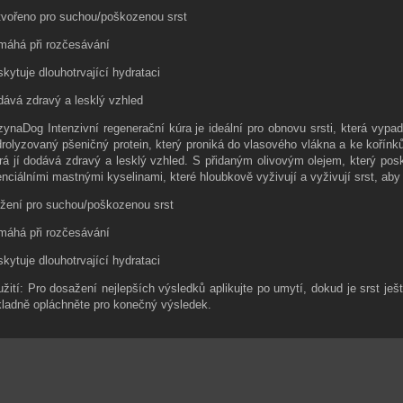
vořeno pro suchou/poškozenou srst
máhá při rozčesávání
kytuje dlouhotrvající hydrataci
ává zdravý a lesklý vzhled
ynaDog Intenzivní regenerační kúra je ideální pro obnovu srsti, která vy
rolyzovaný pšeničný protein, který proniká do vlasového vlákna a ke kořínků
rá jí dodává zdravý a lesklý vzhled. S přidaným olivovým olejem, který po
nciálními mastnými kyselinami, které hloubkově vyživují a vyživují srst, aby 
žení pro suchou/poškozenou srst
máhá při rozčesávání
kytuje dlouhotrvající hydrataci
žití: Pro dosažení nejlepších výsledků aplikujte po umytí, dokud je srst ješ
ladně opláchněte pro konečný výsledek.