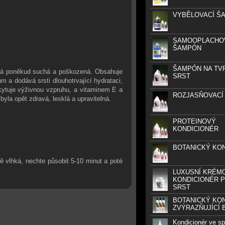
VYBĚLOVACÍ Š
SAMOOPLACHO
ŠAMPÓN
ŠAMPÓN NA TV
padá poněkud suchá a poškozená. Obsahuje
SRST
m a dodává srsti dlouhotrvající hydrataci,
skytuje výživnou vzpruhu, a vitaminem E a
ROZJASŇOVACÍ
byla opět zdravá, lesklá a upravitelná.
PROTEINOVÝ
KONDICIONÉR
BOTANICKÝ KO
tě vlhká, nechte působit 5-10 minut a poté
LUXUSNÍ KRÉM
KONDICIONÉR P
SRST
BOTANICKÝ KO
ZVÝRAZŇUJÍCÍ 
Kondicionér ve spr