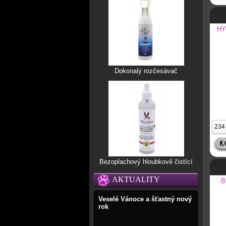
HY
Dokonalý rozčesávač
Bezoplachový hloubkově čistící
šampon
AKTUALITY
B
Veselé Vánoce a šťastný nový
rok