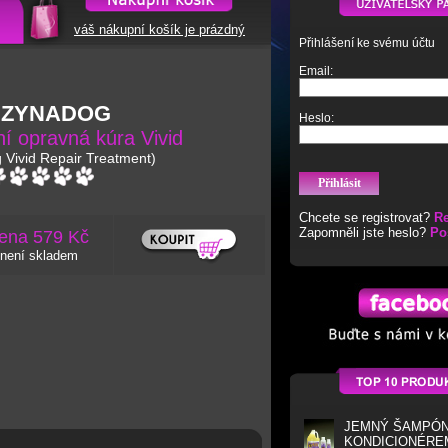
váš nákupní košík je prázdný
Přihlášení ke svému účtu
Email:
EZYNADOG
Heslo:
í opravná kúra Vivid
Vivid Repair Treatment)
Chcete se registrovat?
Re
Zapomněli jste heslo?
Po
ena 579 Kč
není skladem
JEMNÝ ŠAMPÓN
KONDICIONÉRE