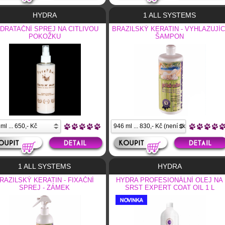
HYDRA
1 ALL SYSTEMS
DRATAČNÍ SPREJ NA CITLIVOU
BRAZILSKÝ KERATIN - VYHLAZUJÍC
POKOŽKU
ŠAMPON
1 ALL SYSTEMS
HYDRA
RAZILSKÝ KERATIN - FIXAČNÍ
HYDRA PROFESIONÁLNÍ OLEJ NA
SPREJ - ZÁMEK
SRST EXPERT COAT OIL 1 L