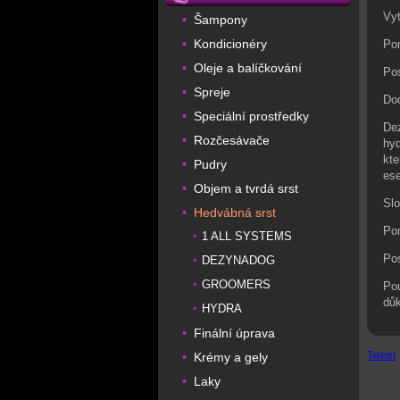
Vyt
Šampony
•
Kondicionéry
•
Po
Oleje a balíčkování
•
Pos
Spreje
•
Dod
Speciální prostředky
•
Dez
Rozčesávače
•
hyd
kte
Pudry
•
ese
Objem a tvrdá srst
•
Slo
Hedvábná srst
•
Po
1 ALL SYSTEMS
•
Pos
DEZYNADOG
•
GROOMERS
•
Pou
důk
HYDRA
•
Finální úprava
•
Tweet
Krémy a gely
•
Laky
•