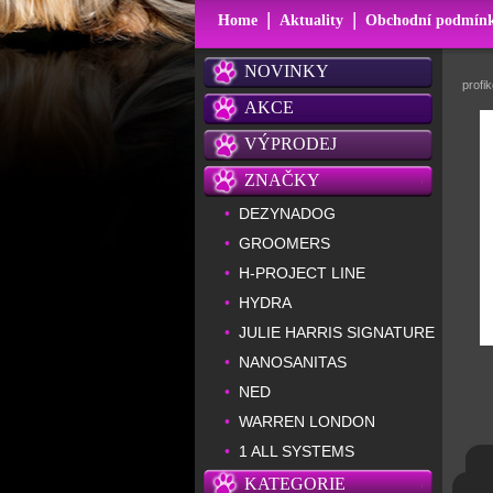
|
|
Home
Aktuality
Obchodní podmín
NOVINKY
profi
AKCE
VÝPRODEJ
ZNAČKY
DEZYNADOG
•
GROOMERS
•
H-PROJECT LINE
•
HYDRA
•
JULIE HARRIS SIGNATURE
•
NANOSANITAS
•
NED
•
WARREN LONDON
•
1 ALL SYSTEMS
•
KATEGORIE