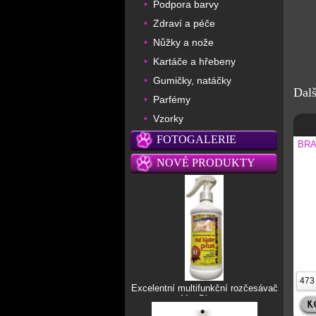
Podpora barvy
•
Zdraví a péče
•
Nůžky a nože
•
Kartáče a hřebeny
•
Gumičky, natáčky
•
Dalš
Parfémy
•
Vzorky
•
FOTOGALERIE
BRA
NOVÉ PRODUKTY
Excelentní multifunkční rozčesávač
Mat Blaster