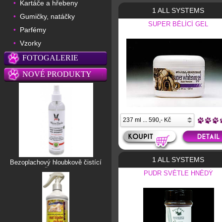
Kartáče a hřebeny
•
1 ALL SYSTEMS
Gumičky, natáčky
•
SUPER BĚLÍCÍ GEL
Parfémy
•
Vzorky
•
FOTOGALERIE
NOVÉ PRODUKTY
1 ALL SYSTEMS
Bezoplachový hloubkově čistící
šampon
PUDR SVĚTLE HNĚDÝ