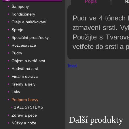
Popis
N
Šampony
•
Kondicionéry
•
Pudr ve 4 tónech 
Oleje a balíčkování
•
ztmavení srsti. V
Spreje
•
Použijte s Tvarov
Speciální prostředky
•
vetřete do srsti a
Rozčesávače
•
Pudry
•
Objem a tvrdá srst
•
Tweet
Hedvábná srst
•
Finální úprava
•
Krémy a gely
•
Laky
•
Podpora barvy
•
1 ALL SYSTEMS
•
Zdraví a péče
•
Další produkty
Nůžky a nože
•