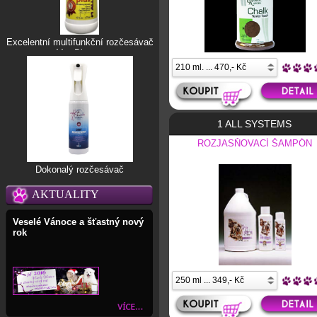
Excelentní multifunkční rozčesávač
Mat Blaster
1 ALL SYSTEMS
ROZJASŇOVACÍ ŠAMPÓN
Dokonalý rozčesávač
AKTUALITY
Veselé Vánoce a šťastný nový
rok