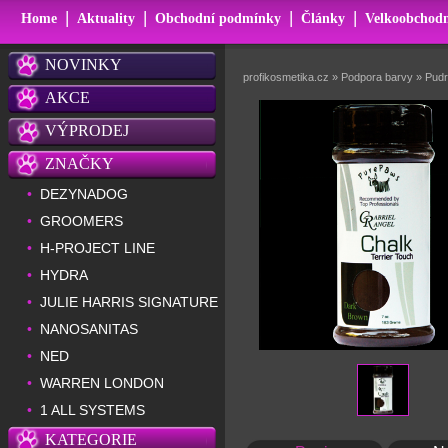
|
|
|
|
Home
Aktuality
Obchodní podmínky
Články
Velkoobchodn
NOVINKY
profikosmetika.cz
»
Podpora barvy
»
Pudr
AKCE
VÝPRODEJ
ZNAČKY
DEZYNADOG
•
GROOMERS
•
H-PROJECT LINE
•
HYDRA
•
JULIE HARRIS SIGNATURE
•
NANOSANITAS
•
NED
•
WARREN LONDON
•
1 ALL SYSTEMS
•
KATEGORIE