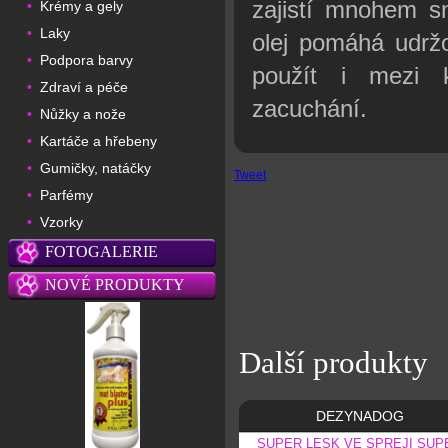
zajistí mnohem s
Krémy a gely
•
Laky
•
olej pomáhá udržo
Podpora barvy
•
použít i mezi k
Zdraví a péče
•
zacuchání.
Nůžky a nože
•
Kartáče a hřebeny
•
Gumičky, natáčky
•
Tweet
Parfémy
•
Vzorky
•
FOTOGALERIE
NOVÉ PRODUKTY
Další produkty
DEZYNADOG
SUPER LESK VE SPREJI SUP