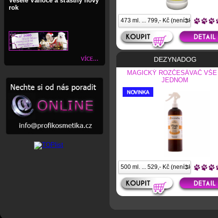
Veselé Vánoce a šťastný nový
rok
DEZYNADOG
MAGICKÝ ROZČESÁVAČ VŠE
JEDNOM