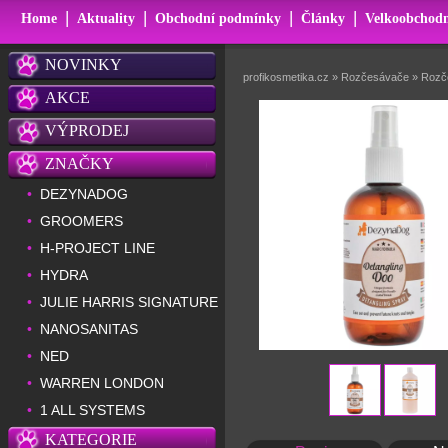
|
|
|
|
Home
Aktuality
Obchodní podmínky
Články
Velkoobchodn
NOVINKY
profikosmetika.cz
»
Rozčesávače
»
Rozče
AKCE
VÝPRODEJ
ZNAČKY
DEZYNADOG
•
GROOMERS
•
H-PROJECT LINE
•
HYDRA
•
JULIE HARRIS SIGNATURE
•
NANOSANITAS
•
NED
•
WARREN LONDON
•
1 ALL SYSTEMS
•
KATEGORIE