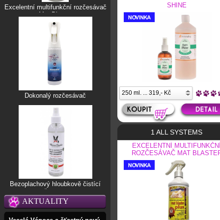
SHINE
Excelentní multifunkční rozčesávač
Mat Blaster
Dokonalý rozčesávač
1 ALL SYSTEMS
EXCELENTNÍ MULTIFUNKČN
ROZČESÁVAČ MAT BLASTE
Bezoplachový hloubkově čistící
šampon
AKTUALITY