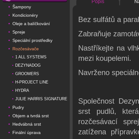
Popis
N
Šampony
•
Kondicionéry
•
Bez sulfátů a par
Oleje a balíčkování
•
Spreje
Zabraňuje zamotáv
•
Speciální prostředky
•
Nastříkejte na vl
Rozčesávače
•
mezi koupelemi.
1 ALL SYSTEMS
•
DEZYNADOG
•
Navrženo speciálně
GROOMERS
•
H-PROJECT LINE
•
HYDRA
•
JULIE HARRIS SIGNATURE
•
Společnost Dezyn
Pudry
•
srst pudlů, kter
Objem a tvrdá srst
•
rozčesávací spre
Hedvábná srst
•
zatížena příprav
Finální úprava
•