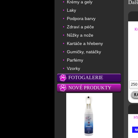
Dalš
Krémy a gely
•
Laky
•
Podpora barvy
•
Zdraví a péče
•
K
Nůžky a nože
•
Kartáče a hřebeny
•
Gumičky, natáčky
•
Parfémy
•
Vzorky
•
FOTOGALERIE
NOVÉ PRODUKTY
H