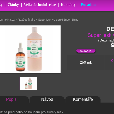
|
|
|
|
Poradna
ky
Články
Velkoobchodní sekce
Kontakty
kosmetika.cz
»
Rozčesávače
»
Super lesk ve spreji Super Shine
D
Super lesk 
(Dezynad
c
250 ml.
Popis
Návod
Komentáře
žijte před nebo po koupání pro skvělý lesk