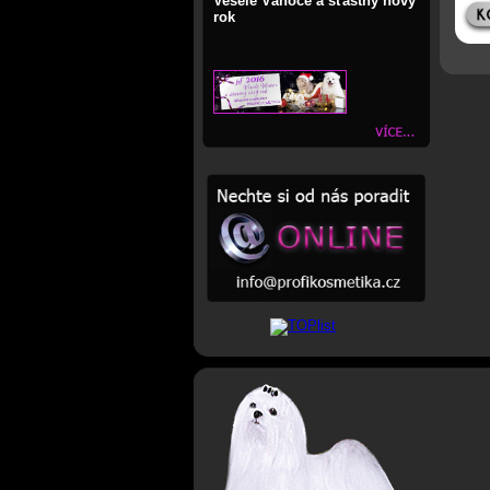
Veselé Vánoce a šťastný nový
rok