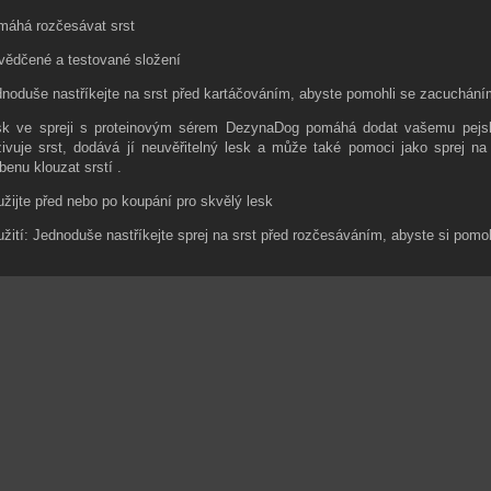
máhá rozčesávat srst
vědčené a testované složení
noduše nastříkejte na srst před kartáčováním, abyste pomohli se zacuchání
sk ve spreji s proteinovým sérem DezynaDog pomáhá dodat vašemu pejskov
ivuje srst, dodává jí neuvěřitelný lesk a může také pomoci jako sprej n
benu klouzat srstí .
žijte před nebo po koupání pro skvělý lesk
žití: Jednoduše nastříkejte sprej na srst před rozčesáváním, abyste si pomo