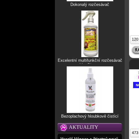
Dokonalý rozčesávač
Excelentní multifunkční rozčesávač
Mat Blaster
Bezoplachový hloubkově čistící
šampon
AKTUALITY