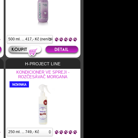
H-PROJECT LINE
KONDICIONÉR VE SPREJI -
ROZČESÁVAČ MORGANA