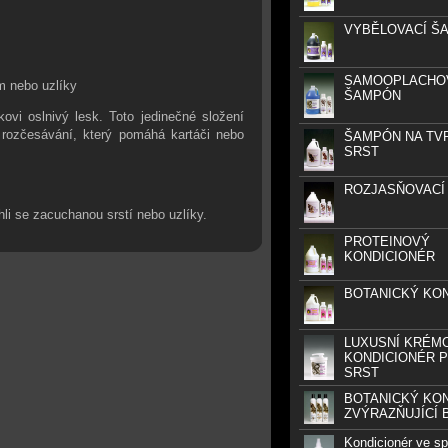
VYBĚLOVACÍ Š
SAMOOPLACHO
m nebo uzlíky
ŠAMPÓN
i oslnivý lesk. Toto jedinečné složení
a rozčesávání, který pomáhá kartáči nebo
ŠAMPÓN NA TV
SRST
ROZJASŇOVACÍ
hli se zacuchanou srstí nebo uzlíky.
PROTEINOVÝ
KONDICIONÉR
BOTANICKÝ KO
LUXUSNÍ KRÉM
KONDICIONÉR P
SRST
BOTANICKÝ KO
ZVÝRAZŇUJÍCÍ 
Kondicionér ve spr