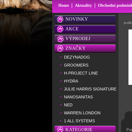
|
|
Home
Aktuality
Obchodní podmín
NOVINKY
profi
AKCE
VÝPRODEJ
ZNAČKY
DEZYNADOG
•
GROOMERS
•
H-PROJECT LINE
•
HYDRA
•
JULIE HARRIS SIGNATURE
•
NANOSANITAS
•
NED
•
WARREN LONDON
•
1 ALL SYSTEMS
•
KATEGORIE
Pou