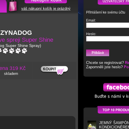
váš nákupní košík je prázdný
Přihlášení ke svému účtu
Email:
EZYNADOG
Heslo:
ve spreji Super Shine
og Super Shine Spray)
Chcete se registrovat?
Re
Zapomněli jste heslo?
Po
ena 319 Kč
skladem
JEMNÝ ŠAMPÓN
KONDICIONÉRE