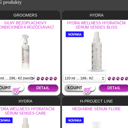
í produkty
GROOMERS
HYDRA
SILNÝ BEZOPLACHOVÝ
HYDRA WELLNESS HYDRATAČNÍ
ONDICIONÉR A ROZČESÁVACÍ
SÉRUM SENSES BLISS
SPREJ
HYDRA
H-PROJECT LINE
YDRA WELLNESS HYDRATAČNÍ
HEDVÁBNÉ SÉRUM FLORE
SÉRUM SENSES CARE