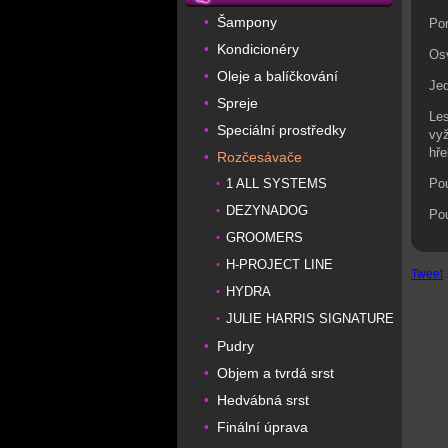
Šampony
•
Po
Kondicionéry
•
Os
Oleje a balíčkování
•
Jed
Spreje
•
Le
Speciální prostředky
•
vyž
hře
Rozčesávače
•
1 ALL SYSTEMS
Pou
•
DEZYNADOG
•
Pou
GROOMERS
•
H-PROJECT LINE
•
Tweet
HYDRA
•
JULIE HARRIS SIGNATURE
•
Pudry
•
Objem a tvrdá srst
•
Hedvábná srst
•
Finální úprava
•