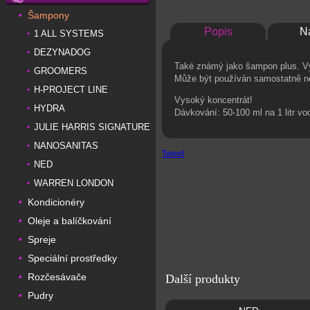
Šampony
•
Popis
N
1 ALL SYSTEMS
•
DEZYNADOG
•
Také známý jako šampon plus. Vy
GROOMERS
•
Může být používán samostatně ne
H-PROJECT LINE
•
Vysoký koncentrát!
HYDRA
•
Dávkování: 50-100 ml na 1 litr vo
JULIE HARRIS SIGNATURE
•
NANOSANITAS
•
Tweet
NED
•
WARREN LONDON
•
Kondicionéry
•
Oleje a balíčkování
•
Spreje
•
Speciální prostředky
•
Rozčesávače
•
Další produkty
Pudry
•