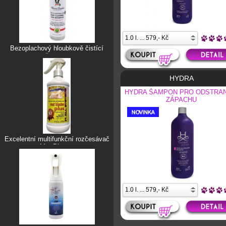
Bezoplachový hloubkově čistící
šampon
HYDRA
HYDRA ŠAMPON PRO ODSTRAN
ZÁPACHU
Excelentní multifunkční rozčesávač
Mat Blaster