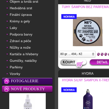
NED
Objem a tvrdá srst
•
TUHÝ ŠAMPON BEZ PARFEM
Hedvábná srst
•
Finální úprava
•
Krémy a gely
•
Laky
•
Podpora barvy
•
Zdraví a péče
•
Nůžky a nože
•
Kartáče a hřebeny
•
Gumičky, natáčky
•
Parfémy
•
HYDRA
Vzorky
•
HYDRA SILNÝ ŠAMPON X-TR
FOTOGALERIE
NOVÉ PRODUKTY