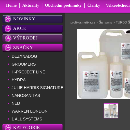
|
|
|
|
Home
Aktuality
Obchodní podmínky
Články
Velkoobchodn
NOVINKY
profikosmetika.cz
»
Šampony
»
TURBO 
AKCE
VÝPRODEJ
ZNAČKY
DEZYNADOG
•
GROOMERS
•
H-PROJECT LINE
•
HYDRA
•
JULIE HARRIS SIGNATURE
•
NANOSANITAS
•
NED
•
WARREN LONDON
•
1 ALL SYSTEMS
•
KATEGORIE