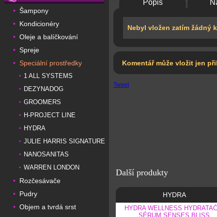
Popis
N
Šampony
•
Kondicionéry
•
Nebyl vložen zatím žádný 
Oleje a balíčkování
•
Spreje
•
Speciální prostředky
Komentář může vložit jen při
•
1 ALL SYSTEMS
•
Tweet
DEZYNADOG
•
GROOMERS
•
H-PROJECT LINE
•
HYDRA
•
JULIE HARRIS SIGNATURE
•
NANOSANITAS
•
WARREN LONDON
•
Další produkty
Rozčesávače
•
Pudry
•
HYDRA
Objem a tvrdá srst
•
HYDRA WELLNESS HYDRATAČ
SÉRUM SENSES BLISS