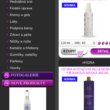
Hedvábná srst
•
Finální úprava
•
Krémy a gely
•
Laky
•
Podpora barvy
•
Zdraví a péče
•
Nůžky a nože
•
Kartáče a hřebeny
•
Gumičky, natáčky
•
Parfémy
•
HYDRA
Vzorky
•
HYDRA INTENZIVNÍ REGENERA
OBJEMOVÁ MASKA 480 ML.
FOTOGALERIE
NOVÉ PRODUKTY