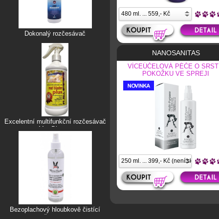
Dokonalý rozčesávač
NANOSANITAS
VÍCEÚČELOVÁ PÉČE O SRST
POKOŽKU VE SPREJI
Excelentní multifunkční rozčesávač
Mat Blaster
Bezoplachový hloubkově čistící
šampon