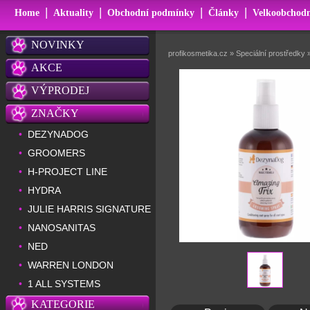
|
|
|
|
Home
Aktuality
Obchodní podmínky
Články
Velkoobchodn
NOVINKY
profikosmetika.cz
»
Speciální prostředky
AKCE
VÝPRODEJ
ZNAČKY
DEZYNADOG
•
GROOMERS
•
H-PROJECT LINE
•
HYDRA
•
JULIE HARRIS SIGNATURE
•
NANOSANITAS
•
NED
•
WARREN LONDON
•
1 ALL SYSTEMS
•
KATEGORIE