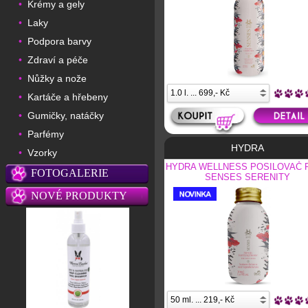
Krémy a gely
•
Laky
•
Podpora barvy
•
Zdraví a péče
•
Nůžky a nože
•
Kartáče a hřebeny
•
Gumičky, natáčky
•
Parfémy
•
HYDRA
Vzorky
•
HYDRA WELLNESS POSILOVAČ 
FOTOGALERIE
SENSES SERENITY
NOVÉ PRODUKTY