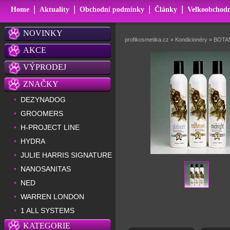
|
|
|
|
Home
Aktuality
Obchodní podmínky
Články
Velkoobchodn
NOVINKY
profikosmetika.cz
»
Kondicionéry
»
BOTA
AKCE
VÝPRODEJ
ZNAČKY
DEZYNADOG
•
GROOMERS
•
H-PROJECT LINE
•
HYDRA
•
JULIE HARRIS SIGNATURE
•
NANOSANITAS
•
NED
•
WARREN LONDON
•
1 ALL SYSTEMS
•
KATEGORIE