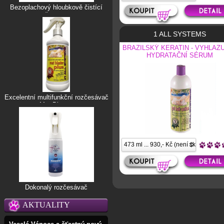
Bezoplachový hloubkově čistící
šampon
1 ALL SYSTEMS
BRAZILSKÝ KERATIN - VYHLAZU
HYDRATAČNÍ SÉRUM
Excelentní multifunkční rozčesávač
Mat Blaster
Dokonalý rozčesávač
AKTUALITY