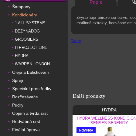
Popis
N
Šampony
•
Kondicionéry
•
Zvýrazňuje přirozenou barvu, dod
1 ALL SYSTEMS
rostlinné extrakty, hedvábné amin
•
DEZYNADOG
•
GROOMERS
•
Tweet
H-PROJECT LINE
•
HYDRA
•
WARREN LONDON
•
Oleje a balíčkování
•
Spreje
•
Speciální prostředky
•
Další produkty
Rozčesávače
•
Pudry
•
HYDRA
Objem a tvrdá srst
•
HYDRA WELLNESS KONDICIO
Hedvábná srst
•
SENSES SERENITY
Finální úprava
•