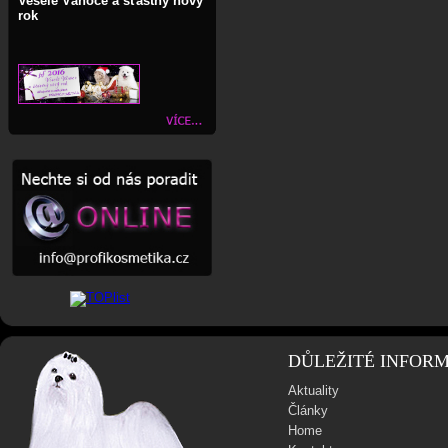
Veselé Vánoce a šťastný nový
rok
DŮLEŽITÉ INFOR
Aktuality
Články
Home