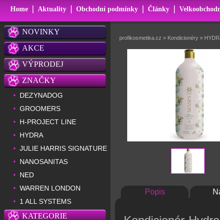
|
|
|
|
Home
Aktuality
Obchodní podmínky
Články
Velkoobchodn
NOVINKY
profikosmetika.cz
»
Kondicionéry
»
HYDRA
AKCE
VÝPRODEJ
ZNAČKY
DEZYNADOG
•
GROOMERS
•
H-PROJECT LINE
•
HYDRA
•
JULIE HARRIS SIGNATURE
•
NANOSANITAS
•
NED
•
WARREN LONDON
•
Popis
N
1 ALL SYSTEMS
•
KATEGORIE