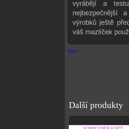
vyrábějí a tes
nejbezpečnější a
výrobků ještě před
váš mazlíček použí
Tweet
Další produkty
KONDICIONÉR FORTE