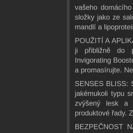
vašeho domácího 
složky jako ze sa
mandlí a lipoprotei
POUŽITÍ A APLIKAC
ji přibližně do
Invigorating Boos
a promasírujte. N
SENSES BLISS: Sti
jakémukoli typu s
zvýšený lesk a d
produktové řady. Z
BEZPEČNOST NA 