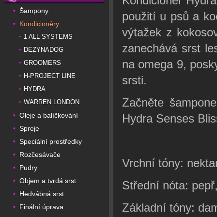
Kondicionér Hydra
Šampony
•
použití u psů a k
Kondicionéry
•
výtažek z kokosov
1 ALL SYSTEMS
•
zanechává srst le
DEZYNADOG
•
na omega 9, poskyt
GROOMERS
•
H-PROJECT LINE
•
srsti.
HYDRA
•
Začněte šampone
WARREN LONDON
•
Oleje a balíčkování
•
Hydra Senses Blis
Spreje
•
Speciální prostředky
•
Rozčesávače
•
Vrchní tóny: nekta
Pudry
•
Objem a tvrdá srst
•
Střední nóta: pepř,
Hedvábná srst
•
Základní tóny: dam
Finální úprava
•