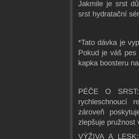
Jakmile je srst d
srst hydratační s
*Tato dávka je vy
Pokud je váš pes 
kapka boosteru na 
PÉČE O SRST: T
rychleschnoucí 
zároveň poskytuj
zlepšuje pružnost v
VÝŽIVA A LESK: 