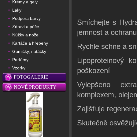
Krémy a gely
•
Laky
•
Podpora barvy
•
Smíchejte s Hydra
Zdraví a péče
•
jemnost a ochranu
Nůžky a nože
•
Kartáče a hřebeny
•
Rychle schne a sn
Gumičky, natáčky
•
Lipoproteinový k
Parfémy
•
Vzorky
•
poškození
FOTOGALERIE
Vylepšeno extr
NOVÉ PRODUKTY
komplexem, olejem
Zajišťuje regenerac
Skutečně osvěžujíc