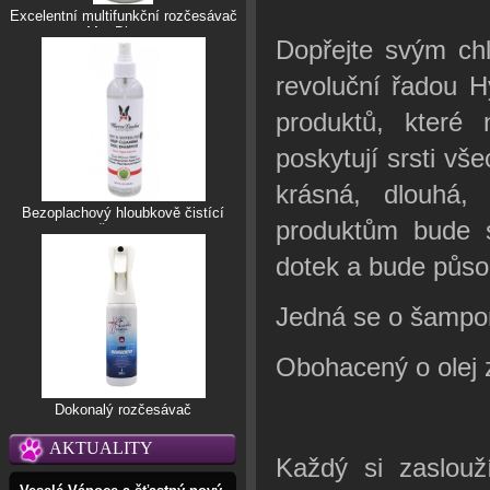
Excelentní multifunkční rozčesávač
Mat Blaster
Dopřejte svým chl
revoluční řadou H
produktů, které 
poskytují srsti vše
krásná, dlouhá,
Bezoplachový hloubkově čistící
produktům bude s
šampon
dotek a bude půso
Jedná se o šampon
Obohacený o olej 
Dokonalý rozčesávač
AKTUALITY
Každý si zaslouží