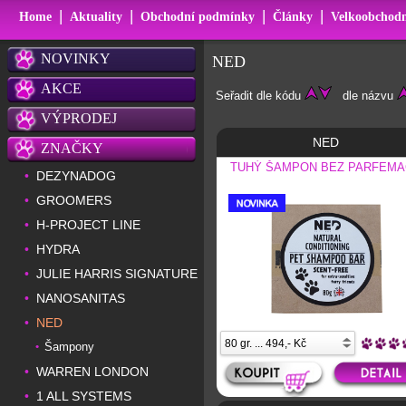
|
|
|
|
Home
Aktuality
Obchodní podmínky
Články
Velkoobchodn
NOVINKY
NED
AKCE
Seřadit dle kódu
dle názvu
VÝPRODEJ
NED
ZNAČKY
TUHÝ ŠAMPON BEZ PARFEM
DEZYNADOG
•
GROOMERS
•
H-PROJECT LINE
•
HYDRA
•
JULIE HARRIS SIGNATURE
•
NANOSANITAS
•
NED
•
Šampony
•
WARREN LONDON
•
1 ALL SYSTEMS
•