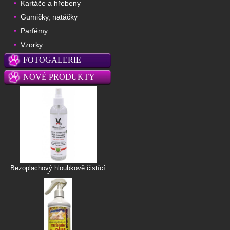
Kartáče a hřebeny
•
Gumičky, natáčky
•
Parfémy
•
Vzorky
•
FOTOGALERIE
NOVÉ PRODUKTY
Bezoplachový hloubkově čistící
šampon