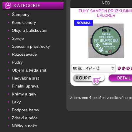
NED
KATEGORIE
TUHÝ ŠAMPON PRŮZKUMNÍ
Šampony
•
EPLORER
Kondicionéry
•
Oleje a balíčkování
•
Spreje
•
Speciální prostředky
•
Rozčesávače
•
Pudry
•
Objem a tvrdá srst
•
Hedvábná srst
•
Finální úprava
•
Krémy a gely
•
Zobrazeno
4
položek z celkového p
Laky
•
Podpora barvy
•
Zdraví a péče
•
Nůžky a nože
•