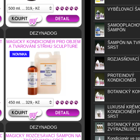
VYBĚLOVACÍ Š
SAMOOPLACHO
ŠAMPÓN
DEZYNADOG
T
MAGICKÝ KONDICIONÉR PRO OBJEM
ŠAMPÓN NA TV
A TVAROVÁNÍ STŘIHU SCULPTURE
SRST
RINSE
ROZJASŇOVACÍ
PROTEINOVÝ
KONDICIONÉR
BOTANICKÝ KO
LUXUSNÍ KRÉM
KONDICIONÉR P
SRST
BOTANICKÝ KO
DEZYNADOG
ZVÝRAZŇUJÍCÍ 
C
MAGICKÝ ROZČESÁVACÍ ŠAMPON NA
Kondicionér ve spr