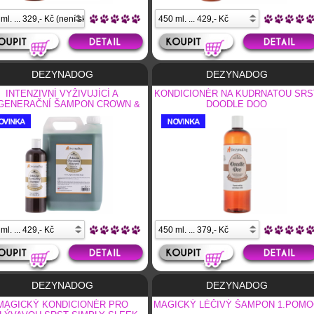
DEZYNADOG
DEZYNADOG
INTENZIVNÍ VYŽIVUJÍCÍ A
KONDICIONÉR NA KUDRNATOU SRS
GENERAČNÍ ŠAMPON CROWN &
DOODLE DOO
GLORY
DEZYNADOG
DEZYNADOG
MAGICKÝ KONDICIONÉR PRO
MAGICKÝ LÉČIVÝ ŠAMPON 1.POMO