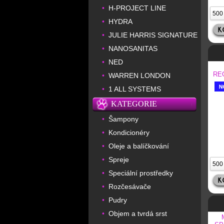
H-PROJECT LINE
•
HYDRA
•
JULIE HARRIS SIGNATURE
•
NANOSANITAS
•
NED
•
RE
WARREN LONDON
•
1 ALL SYSTEMS
•
KATEGORIE
Šampony
•
Kondicionéry
•
Oleje a balíčkování
•
Spreje
•
Speciální prostředky
•
Rozčesávače
•
Pudry
•
Objem a tvrdá srst
•