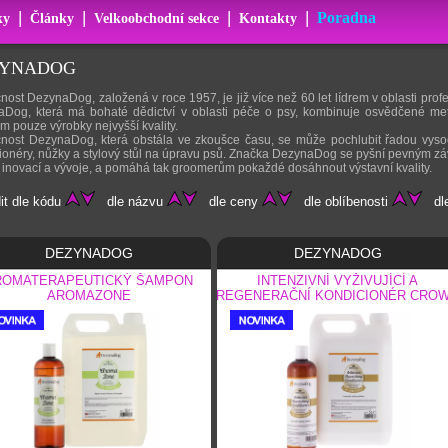
|
|
|
|
Poradna
ky
Články
Velkoobchodní sekce
Kontakty
ZYNADOG
nost DezynaDog, založená v roce 1957, je již více než 60 let lídrem v oblasti prof
Dog, která má bohaté dědictví v oblasti péče o psy, kombinuje osvědčené me
m pouze výrobky nejvyšší kvality.
nost DezynaDog, která obstála ve zkoušce času, se může pochlubit řadou vysoce
ionéry, nůžky a stylový stůl na úpravu psů. Značka DezynaDog se pyšní pevným zá
i inovací a vývoje, a pomáhá tak groomerům pokaždé dosáhnout výstavní kvality.
it dle kódu
dle názvu
dle ceny
dle oblíbenosti
dle
DEZYNADOG
DEZYNADOG
ROMATERAPEUTICKÝ ŠAMPON
INTENZIVNÍ VYŽIVUJÍCÍ A
AROMAZONE
REGENERAČNÍ KONDICIONÉR CRO
& GLORY