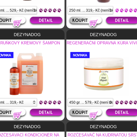
DEZYNADOG
DEZYNADOG
RUŇKOVÝ KRÉMOVÝ ŠAMPON
REGENERAČNÍ OPRAVNÁ KÚRA VIV
DEZYNADOG
DEZYNADOG
ZČESÁVACÍ KONDICIONÉR NA
ROZČESÁVAČ NA KUDRNATOU SRS