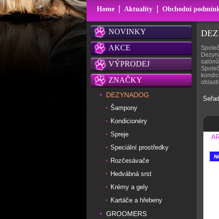
|
|
Home
Aktuality
Obchodní podmín
NOVINKY
DE
AKCE
Společ
Dezyna
salónů
VÝPRODEJ
Společ
kondic
ZNAČKY
oblast
DEZYNADOG
•
Seřad
Šampony
•
Kondicionéry
•
Spreje
•
A
Speciální prostředky
•
Rozčesávače
•
Hedvábná srst
•
Krémy a gely
•
Kartáče a hřebeny
•
GROOMERS
•