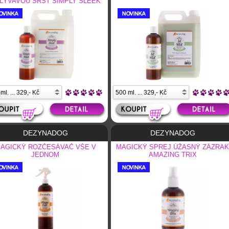
LÝVAVOU SRST SIMPLY SLEEK
DEZYNADOG
DEZYNADOG
AGICKÝ ROZČESÁVAČ VŠE V
MAGICKÝ SPREJ ÚŽASNÝ ZÁZRAK
JEDNOM
AMAZING TRIX