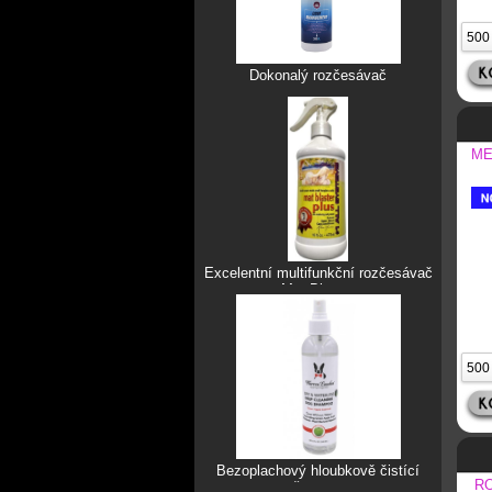
Dokonalý rozčesávač
ME
Excelentní multifunkční rozčesávač
Mat Blaster
Bezoplachový hloubkově čistící
RO
šampon