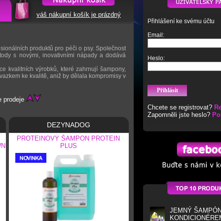
váš nákupní košík je prázdný
Přihlášení ke svému účtu
Email:
esionálních produktů pro péči o psy. Společnost
tody s novými, inovativními nápady a dodává
Heslo:
 kvalitních výrobků, které zahrnují šampony,
vazkem ke kvalitě, aniž by dělala kompromisy v
 prodeje
Chcete se registrovat?
Re
Zapomněli jste heslo?
Po
DEZYNADOG
PROTEINOVÝ ŠAMPON PROTEIN
WN
PLUS
JEMNÝ ŠAMPÓN
KONDICIONÉRE