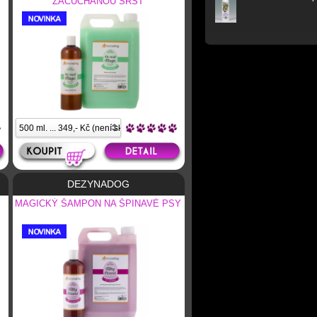
ZACUCHANOU SRST
DEZYNADOG
MAGICKÝ ŠAMPON NA ŠPINAVÉ PSY