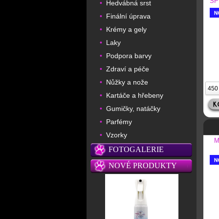
SP
Hedvábná srst
•
Finální úprava
•
Krémy a gely
•
Laky
•
Podpora barvy
•
Zdraví a péče
•
Nůžky a nože
•
Kartáče a hřebeny
•
Gumičky, natáčky
•
Parfémy
•
Vzorky
•
M
FOTOGALERIE
NOVÉ PRODUKTY