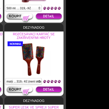
DEZYNADOG
ID
ROZČESÁVACÍ KARTÁČ SE
ZAKŘIVENÝMI HROTY
DEZYNADOG
T
SUPER LESK VE SPREJI SUPER