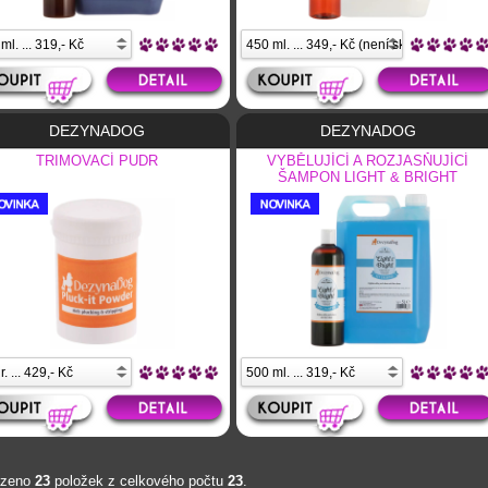
DEZYNADOG
DEZYNADOG
TRIMOVACÍ PUDR
VYBĚLUJÍCÍ A ROZJASŇUJÍCÍ
ŠAMPON LIGHT & BRIGHT
azeno
23
položek z celkového počtu
23
.