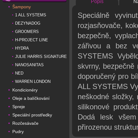
Popis
N
Šampony
•
Speciálně vyvinu
1 ALL SYSTEMS
•
DEZYNADOG
•
rozjasňovače, koko
GROOMERS
•
bezpečně, vyplac
H-PROJECT LINE
•
zářivou a bez v
HYDRA
•
SYSTEMS Vybělov
JULIE HARRIS SIGNATURE
•
skvrny, bezpečně r
NANOSANITAS
•
NED
•
doporučený pro bíl
WARREN LONDON
•
ALL SYSTEMS Vybě
Kondicionéry
•
neškodné složky, 
Oleje a balíčkování
•
silikonové produk
Spreje
•
Speciální prostředky
•
Dodá lesk všem 
Rozčesávače
•
přirozenou struktur
Pudry
•