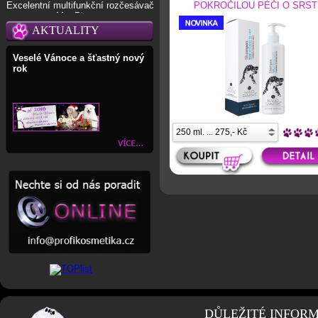
POKROČILOU PÉČI O SRST
Excelentní multifunkční rozčesávač
Mat Blaster
AKTUALITY
Veselé Vánoce a šťastný nový
rok
DŮLEŽITÉ INFOR