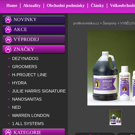
|
|
|
|
Home
Aktuality
Obchodní podmínky
Články
Velkoobchodn
NOVINKY
profikosmetika.cz
»
Šampony
»
VYBĚLOV
AKCE
VÝPRODEJ
ZNAČKY
DEZYNADOG
•
GROOMERS
•
H-PROJECT LINE
•
HYDRA
•
JULIE HARRIS SIGNATURE
•
NANOSANITAS
•
NED
•
WARREN LONDON
•
1 ALL SYSTEMS
•
KATEGORIE