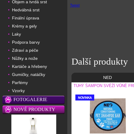
Objem a tvrdá srst
•
Tweet
Hedvábná srst
•
Finální úprava
•
Krémy a gely
•
Laky
•
Podpora barvy
•
Zdraví a péče
•
Nůžky a nože
•
Další produkty
Kartáče a hřebeny
•
Gumičky, natáčky
•
NED
Parfémy
•
TUHÝ ŠAMPON SVĚŽÍ VŮNĚ F
Vzorky
•
FOTOGALERIE
NOVÉ PRODUKTY