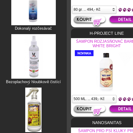
Dokonalý rozčesávač
H-PROJECT LINE
ŠAMPON ROZJASŇOVAČ BAR
WHITE BRIGHT
Bezoplachový hloubkově čistící
šampon
NANOSANITAS
ŠAMPON PRO PSÍ KLUKY P