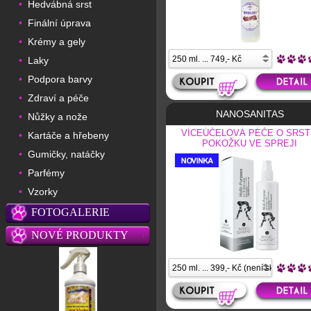
Hedvábná srst
•
Finální úprava
•
Krémy a gely
•
Laky
•
Podpora barvy
•
Zdraví a péče
•
NANOSANITAS
Nůžky a nože
•
VÍCEÚČELOVÁ PÉČE O SRST
Kartáče a hřebeny
•
POKOŽKU VE SPREJI
Gumičky, natáčky
•
Parfémy
•
Vzorky
•
FOTOGALERIE
NOVÉ PRODUKTY