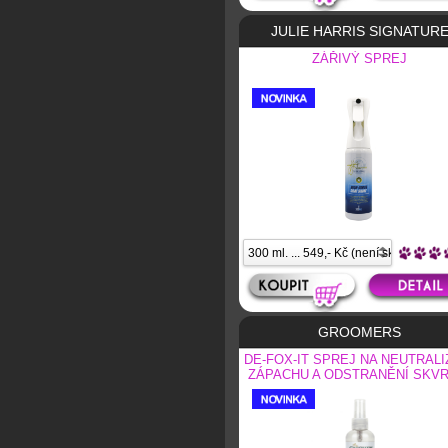
JULIE HARRIS SIGNATUR
ZÁŘIVÝ SPREJ
GROOMERS
DE-FOX-IT SPREJ NA NEUTRALI
ZÁPACHU A ODSTRANĚNÍ SKVR
JEDNOM