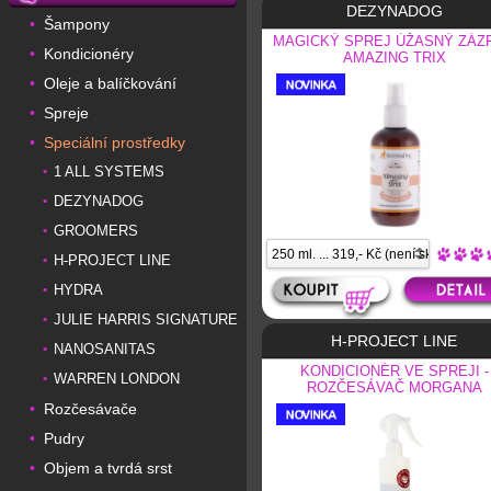
DEZYNADOG
Šampony
•
MAGICKÝ SPREJ ÚŽASNÝ ZÁZ
Kondicionéry
•
AMAZING TRIX
Oleje a balíčkování
•
Spreje
•
Speciální prostředky
•
1 ALL SYSTEMS
•
DEZYNADOG
•
GROOMERS
•
H-PROJECT LINE
•
HYDRA
•
JULIE HARRIS SIGNATURE
•
H-PROJECT LINE
NANOSANITAS
•
KONDICIONÉR VE SPREJI -
WARREN LONDON
•
ROZČESÁVAČ MORGANA
Rozčesávače
•
Pudry
•
Objem a tvrdá srst
•