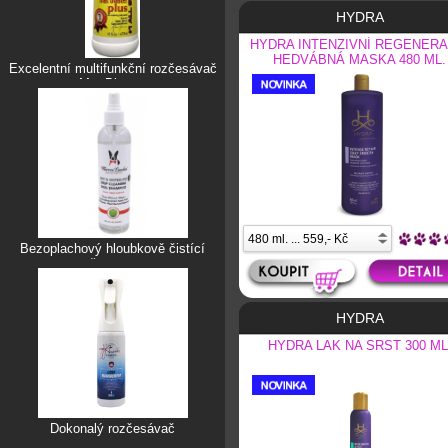
HYDRA
HYDRA INTENZIVNÍ REGENERA
HEDVÁBNÁ MASKA 480 ML.
Excelentní multifunkční rozčesávač
Mat Blaster
Bezoplachový hloubkově čistící
šampon
HYDRA
HYDRA LAK NA SRST 300 ML
Dokonalý rozčesávač