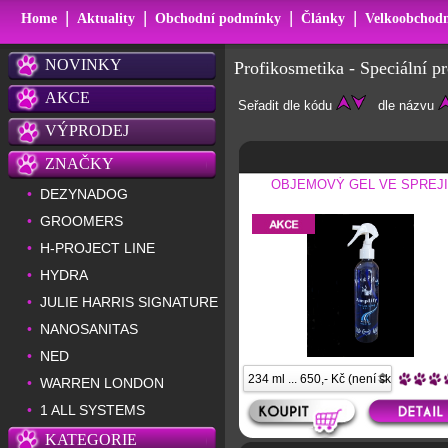
|
|
|
|
Home
Aktuality
Obchodní podmínky
Články
Velkoobchodn
NOVINKY
Profikosmetika - Speciální p
AKCE
Seřadit dle kódu
dle názvu
VÝPRODEJ
ZNAČKY
OBJEMOVÝ GEL VE SPREJI
DEZYNADOG
•
GROOMERS
•
H-PROJECT LINE
•
HYDRA
•
JULIE HARRIS SIGNATURE
•
NANOSANITAS
•
NED
•
WARREN LONDON
•
1 ALL SYSTEMS
•
KATEGORIE