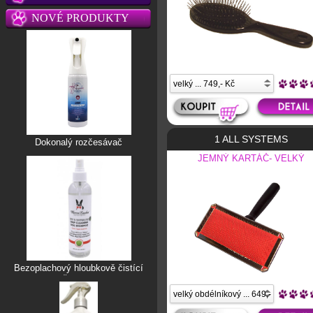
NOVÉ PRODUKTY
1 ALL SYSTEMS
Dokonalý rozčesávač
JEMNÝ KARTÁČ- VELKÝ
Bezoplachový hloubkově čistící
šampon