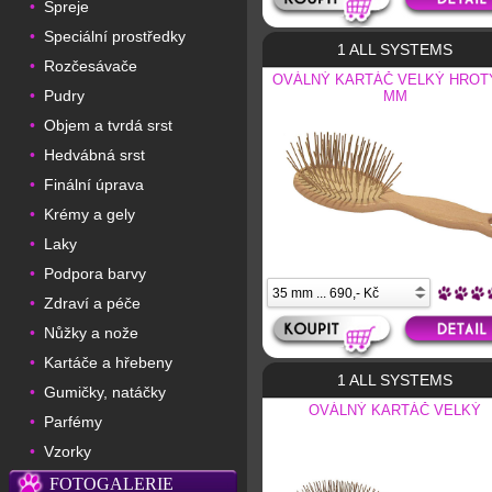
Spreje
•
Speciální prostředky
•
1 ALL SYSTEMS
Rozčesávače
•
OVÁLNÝ KARTÁČ VELKÝ HROTY
Pudry
•
MM
Objem a tvrdá srst
•
Hedvábná srst
•
Finální úprava
•
Krémy a gely
•
Laky
•
Podpora barvy
•
Zdraví a péče
•
Nůžky a nože
•
Kartáče a hřebeny
•
1 ALL SYSTEMS
Gumičky, natáčky
•
OVÁLNÝ KARTÁČ VELKÝ
Parfémy
•
Vzorky
•
FOTOGALERIE