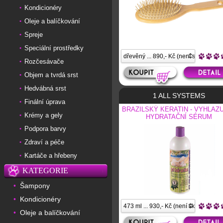
Kondicionéry
•
Oleje a balíčkování
•
Spreje
•
Speciální prostředky
•
Rozčesávače
•
Objem a tvrdá srst
•
Hedvábná srst
•
1 ALL SYSTEMS
Finální úprava
•
BRAZILSKÝ KERATIN - VYHLAZU
Krémy a gely
•
HYDRATAČNÍ SÉRUM
Podpora barvy
•
Zdraví a péče
•
Kartáče a hřebeny
•
KATEGORIE
Šampony
•
Kondicionéry
•
Oleje a balíčkování
•