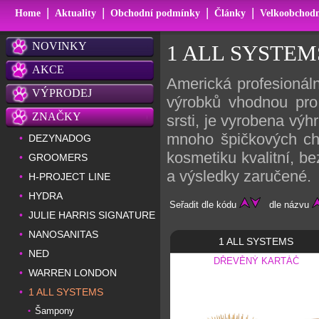
|
|
|
|
Home
Aktuality
Obchodní podmínky
Články
Velkoobchodn
NOVINKY
1 ALL SYSTEM
AKCE
Americká profesionáln
VÝPRODEJ
výrobků vhodnou pro
ZNAČKY
srsti, je vyrobena výh
mnoho špičkových ch
DEZYNADOG
•
kosmetiku kvalitní, b
GROOMERS
•
a výsledky zaručené.
H-PROJECT LINE
•
HYDRA
•
Seřadit dle kódu
dle názvu
JULIE HARRIS SIGNATURE
•
NANOSANITAS
•
1 ALL SYSTEMS
NED
•
DŘEVĚNÝ KARTÁČ
WARREN LONDON
•
1 ALL SYSTEMS
•
Šampony
•