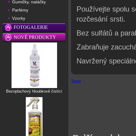
Gumičky, natáčky
•
Používejte spolu 
Parfémy
•
rozčesání srsti.
Vzorky
•
FOTOGALERIE
Bez sulfátů a par
NOVÉ PRODUKTY
Zabraňuje zacuchá
Navržený speciálně
Tweet
Bezoplachový hloubkově čistící
šampon