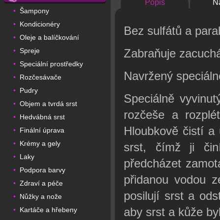
Popis
N
Šampony
•
Kondicionéry
•
Bez sulfátů a par
Oleje a balíčkování
•
Spreje
Zabraňuje zacuchá
•
Speciální prostředky
•
Navržený speciálně
Rozčesávače
•
Pudry
•
Speciálně vyvinut
Objem a tvrdá srst
•
rozčeše a rozplét
Hedvábná srst
•
Hloubkově čistí a 
Finální úprava
•
Krémy a gely
•
srst, čímž ji či
Laky
•
předcházet zamotá
Podpora barvy
•
přidanou vodou z
Zdraví a péče
•
posilují srst a o
Nůžky a nože
•
aby srst a kůže by
Kartáče a hřebeny
•