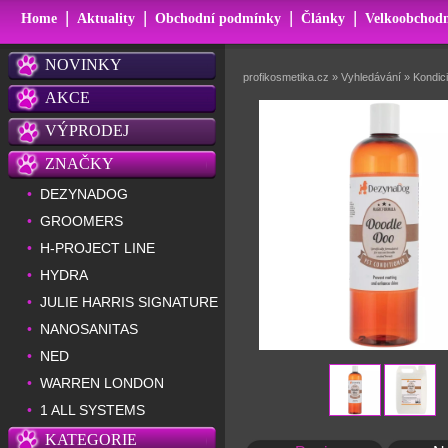
|
|
|
|
Home
Aktuality
Obchodní podmínky
Články
Velkoobchodn
NOVINKY
profikosmetika.cz
»
Vyhledávání
»
Kondic
AKCE
VÝPRODEJ
ZNAČKY
DEZYNADOG
•
GROOMERS
•
H-PROJECT LINE
•
HYDRA
•
JULIE HARRIS SIGNATURE
•
NANOSANITAS
•
NED
•
WARREN LONDON
•
1 ALL SYSTEMS
•
KATEGORIE