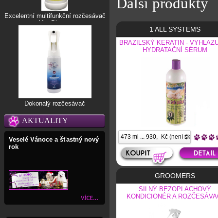
Další produkty
Excelentní multifunkční rozčesávač
Mat Blaster
1 ALL SYSTEMS
BRAZILSKÝ KERATIN - VYHLAZU
HYDRATAČNÍ SÉRUM
Dokonalý rozčesávač
AKTUALITY
Veselé Vánoce a šťastný nový
rok
GROOMERS
SILNÝ BEZOPLACHOVÝ
KONDICIONÉR A ROZČESÁVA
SPREJ