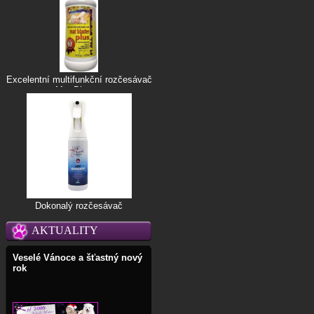
Excelentní multifunkční rozčesávač
Mat Blaster
Dokonalý rozčesávač
AKTUALITY
Veselé Vánoce a šťastný nový
rok