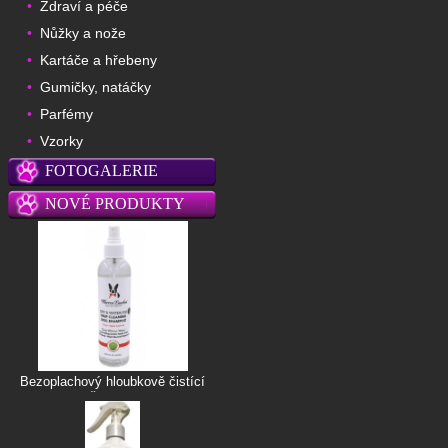
Zdraví a péče
•
Nůžky a nože
•
Kartáče a hřebeny
•
Gumičky, natáčky
•
Parfémy
•
Vzorky
•
FOTOGALERIE
NOVÉ PRODUKTY
Bezoplachový hloubkově čistící
šampon