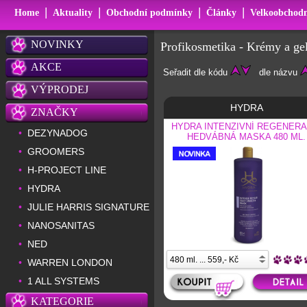
|
|
|
|
Home
Aktuality
Obchodní podmínky
Články
Velkoobchodn
NOVINKY
Profikosmetika - Krémy a ge
AKCE
Seřadit dle kódu
dle názvu
VÝPRODEJ
HYDRA
ZNAČKY
HYDRA INTENZIVNÍ REGENERA
DEZYNADOG
•
HEDVÁBNÁ MASKA 480 ML.
GROOMERS
•
H-PROJECT LINE
•
HYDRA
•
JULIE HARRIS SIGNATURE
•
NANOSANITAS
•
NED
•
WARREN LONDON
•
1 ALL SYSTEMS
•
KATEGORIE