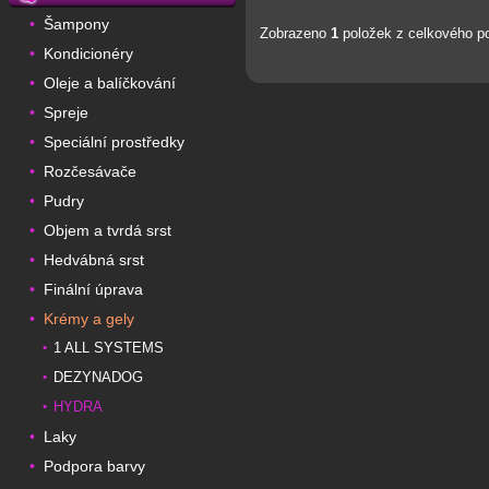
Šampony
•
Zobrazeno
1
položek z celkového p
Kondicionéry
•
Oleje a balíčkování
•
Spreje
•
Speciální prostředky
•
Rozčesávače
•
Pudry
•
Objem a tvrdá srst
•
Hedvábná srst
•
Finální úprava
•
Krémy a gely
•
1 ALL SYSTEMS
•
DEZYNADOG
•
HYDRA
•
Laky
•
Podpora barvy
•