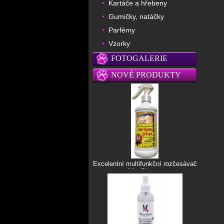
Kartáče a hřebeny
•
Gumičky, natáčky
•
Parfémy
•
Vzorky
•
FOTOGALERIE
NOVÉ PRODUKTY
Excelentní multifunkční rozčesávač
Mat Blaster