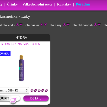
|
|
|
|
Poradna
ky
Články
Velkoobchodní sekce
Kontakty
ikosmetika - Laky
it dle kódu
dle názvu
dle ceny
dle oblíbenosti
dle
HYDRA
HYDRA LAK NA SRST 300 ML.