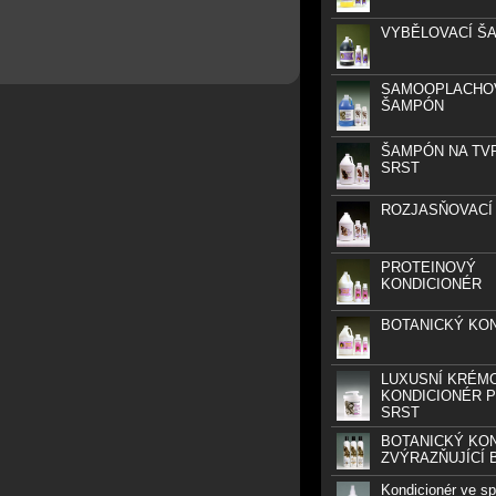
VYBĚLOVACÍ Š
SAMOOPLACHO
ŠAMPÓN
ŠAMPÓN NA TV
SRST
ROZJASŇOVACÍ
PROTEINOVÝ
KONDICIONÉR
BOTANICKÝ KO
LUXUSNÍ KRÉM
KONDICIONÉR P
SRST
BOTANICKÝ KO
ZVÝRAZŇUJÍCÍ 
Kondicionér ve spr