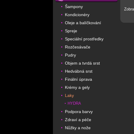
Šampony
•
Zobr
Kondicionéry
•
Oleje a balíčkování
•
Spreje
•
Speciální prostředky
•
Rozčesávače
•
Pudry
•
Objem a tvrdá srst
•
Hedvábná srst
•
Finální úprava
•
Krémy a gely
•
Laky
•
HYDRA
•
Podpora barvy
•
Zdraví a péče
•
Nůžky a nože
•