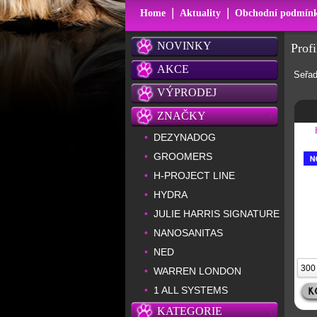
|
|
Home
Aktuality
Obchodní podmín
NOVINKY
Prof
AKCE
Seřad
VÝPRODEJ
ZNAČKY
DEZYNADOG
•
GROOMERS
•
H-PROJECT LINE
•
HYDRA
•
JULIE HARRIS SIGNATURE
•
NANOSANITAS
•
NED
•
WARREN LONDON
•
1 ALL SYSTEMS
•
KATEGORIE