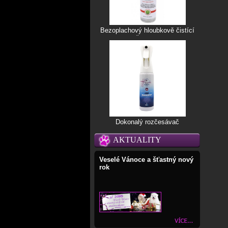
Bezoplachový hloubkově čistící
šampon
Dokonalý rozčesávač
AKTUALITY
Veselé Vánoce a šťastný nový
rok