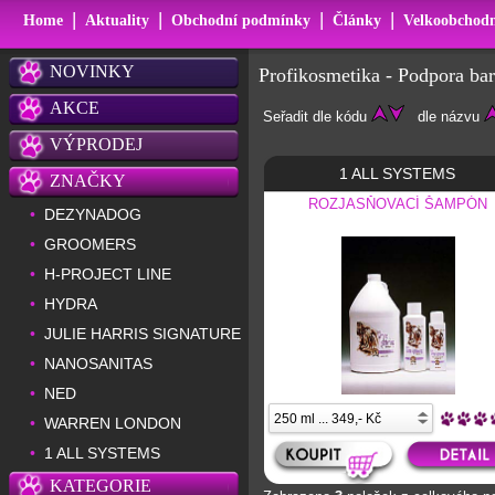
|
|
|
|
Home
Aktuality
Obchodní podmínky
Články
Velkoobchodn
NOVINKY
Profikosmetika - Podpora ba
AKCE
Seřadit dle kódu
dle názvu
VÝPRODEJ
1 ALL SYSTEMS
ZNAČKY
ROZJASŇOVACÍ ŠAMPÓN
DEZYNADOG
•
GROOMERS
•
H-PROJECT LINE
•
HYDRA
•
JULIE HARRIS SIGNATURE
•
NANOSANITAS
•
NED
•
WARREN LONDON
•
1 ALL SYSTEMS
•
KATEGORIE