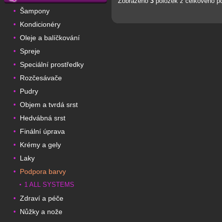
Zobrazeno
3
položek z celkového p
Šampony
•
Kondicionéry
•
Oleje a balíčkování
•
Spreje
•
Speciální prostředky
•
Rozčesávače
•
Pudry
•
Objem a tvrdá srst
•
Hedvábná srst
•
Finální úprava
•
Krémy a gely
•
Laky
•
Podpora barvy
•
1 ALL SYSTEMS
•
Zdraví a péče
•
Nůžky a nože
•