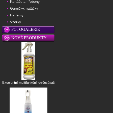
Kartáče a hřebeny
•
Gumičky, natáčky
•
Parfémy
•
Vzorky
•
FOTOGALERIE
NOVÉ PRODUKTY
Excelentní multifunkční rozčesávač
Mat Blaster