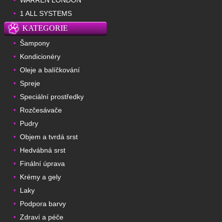
WARREN LONDON
•
1 ALL SYSTEMS
•
KATEGORIE
Šampony
•
Kondicionéry
•
Oleje a balíčkování
•
Spreje
•
Speciální prostředky
•
Rozčesávače
•
Pudry
•
Objem a tvrdá srst
•
Hedvábná srst
•
Finální úprava
•
Krémy a gely
•
Laky
•
Podpora barvy
•
Zdraví a péče
•