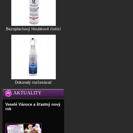
Bezoplachový hloubkově čistící
šampon
Dokonalý rozčesávač
AKTUALITY
Veselé Vánoce a šťastný nový
rok