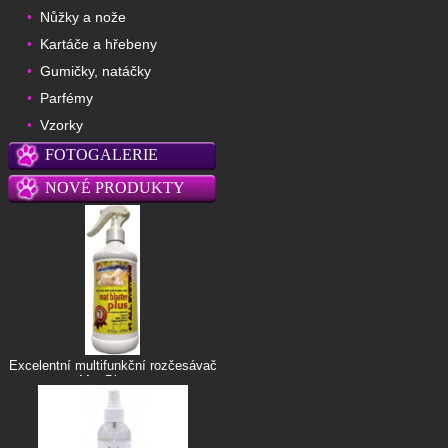
Nůžky a nože
•
Kartáče a hřebeny
•
Gumičky, natáčky
•
Parfémy
•
Vzorky
•
FOTOGALERIE
NOVÉ PRODUKTY
Excelentní multifunkční rozčesávač
Mat Blaster