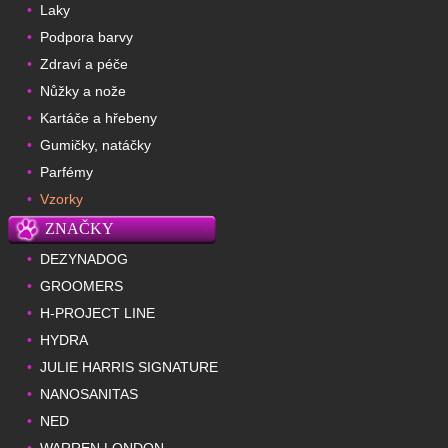
Laky
•
Podpora barvy
•
Zdraví a péče
•
Nůžky a nože
•
Kartáče a hřebeny
•
Gumičky, natáčky
•
Parfémy
•
Vzorky
•
ZNAČKY
DEZYNADOG
•
GROOMERS
•
H-PROJECT LINE
•
HYDRA
•
JULIE HARRIS SIGNATURE
•
NANOSANITAS
•
NED
•