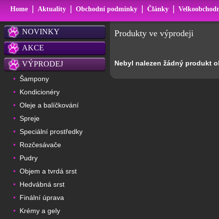
|
|
|
|
Home
Aktuality
Obchodní podmínky
Články
Velkoobchodn
NOVINKY
Produkty ve výprodeji
AKCE
Nebyl nalezen žádný produkt ob
VÝPRODEJ
Šampony
•
Kondicionéry
•
Oleje a balíčkování
•
Spreje
•
Speciální prostředky
•
Rozčesávače
•
Pudry
•
Objem a tvrdá srst
•
Hedvábná srst
•
Finální úprava
•
Krémy a gely
•