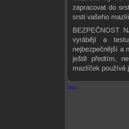
zapracovat do srs
srsti vašeho mazlí
BEZPEČNOST NA 
vyrábějí a tes
nejbezpečnější a n
ještě předtím, ne
mazlíček používá j
Tweet