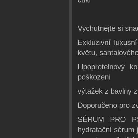
Vychutnejte si sna
Exkluzivní luxusn
květu, santalového
Lipoproteinový k
poškození
výtažek z bavlny z
Doporučeno pro zví
SÉRUM PRO PSY
hydratační sérum 