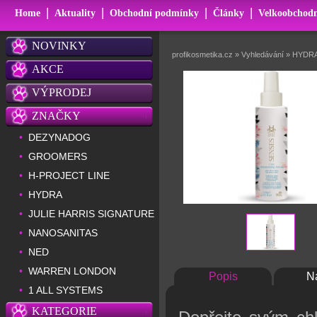
|
|
|
|
Home
Aktuality
Obchodní podmínky
Články
Velkoobchodn
NOVINKY
profikosmetika.cz
»
Vyhledávání
»
HYDRA 
AKCE
VÝPRODEJ
ZNAČKY
DEZYNADOG
•
GROOMERS
•
H-PROJECT LINE
•
HYDRA
•
JULIE HARRIS SIGNATURE
•
NANOSANITAS
•
NED
•
WARREN LONDON
•
Popis
N
1 ALL SYSTEMS
•
KATEGORIE