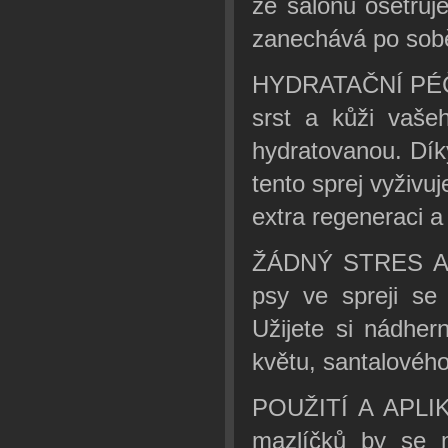
ze salonu ošetřuj
zanechává po sobě 
HYDRATAČNÍ PÉČE
srst a kůži vaš
hydratovanou. Dík
tento sprej vyživu
extra regeneraci a
ŽÁDNÝ STRES A S
psy ve spreji s
Užijete si nádher
květu, santalového
POUŽITÍ A APLIKA
mazlíčků by se m