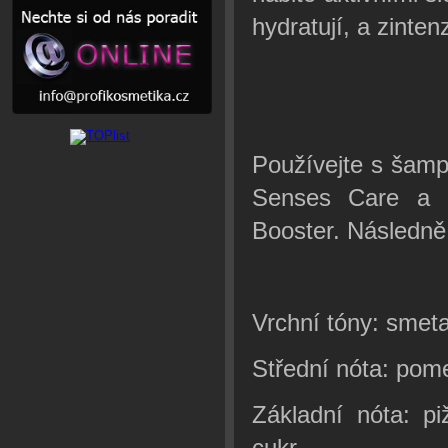
hydratují, a zintenz
Používejte s šam
Senses Care a p
Booster. Následně
Vrchní tóny: smeta
Střední nóta: pom
Základní nóta: pi
cukr