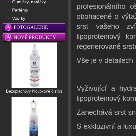
Gumičky, natáčky
•
profesionálního 
Parfémy
•
obohacené o výta
Vzorky
•
srst vašeho zv
FOTOGALERIE
lipoproteinový k
NOVÉ PRODUKTY
regenerované srsti
Vše je v detailech
Vyživující a hyd
Bezoplachový hloubkově čistící
šampon
lipoproteinový ko
Zanechává srst sn
S exkluzivní a lux