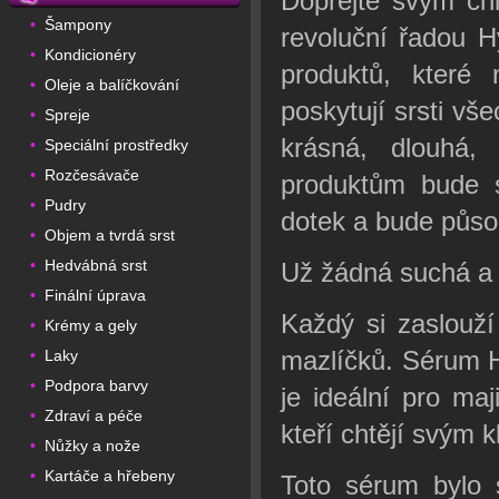
Dopřejte svým chl
Šampony
•
revoluční řadou H
Kondicionéry
•
produktů, které 
Oleje a balíčkování
•
poskytují srsti vše
Spreje
•
krásná, dlouhá,
Speciální prostředky
•
Rozčesávače
•
produktům bude s
Pudry
•
dotek a bude půso
Objem a tvrdá srst
•
Hedvábná srst
•
Už žádná suchá a 
Finální úprava
•
Každý si zaslouží
Krémy a gely
•
mazlíčků. Sérum H
Laky
•
Podpora barvy
•
je ideální pro ma
Zdraví a péče
•
kteří chtějí svým 
Nůžky a nože
•
Kartáče a hřebeny
•
Toto sérum bylo s