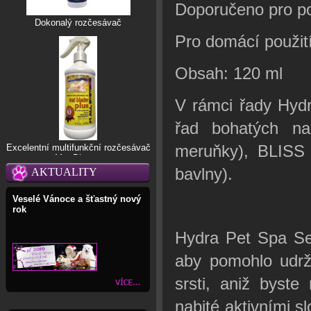
Doporučeno pro po
Dokonalý rozčesávač
Pro domácí použit
Obsah: 120 ml
V rámci řady Hyd
řad bohatých na
meruňky), BLISS 
Excelentní multifunkční rozčesávač
Mat Blaster
bavlny).
AKTUALITY
Veselé Vánoce a šťastný nový
rok
Hydra Pet Spa Se
aby pomohlo udrže
srsti, aniž byste
nabité aktivními s