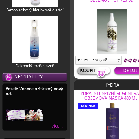
OBJEMOVÝ SPREJ 3D
Bezoplachový hloubkově čistící
šampon
Dokonalý rozčesávač
AKTUALITY
HYDRA
Veselé Vánoce a šťastný nový
HYDRA INTENZIVNÍ REGENERA
rok
OBJEMOVÁ MASKA 480 ML.