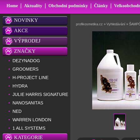
|
|
|
|
Home
Aktuality
Obchodní podmínky
Články
Velkoobchodn
NOVINKY
profikosmetika.cz
»
Vyhledávání
»
ŠAMPÓ
AKCE
VÝPRODEJ
ZNAČKY
DEZYNADOG
•
GROOMERS
•
H-PROJECT LINE
•
HYDRA
•
JULIE HARRIS SIGNATURE
•
NANOSANITAS
•
NED
•
WARREN LONDON
•
1 ALL SYSTEMS
•
KATEGORIE