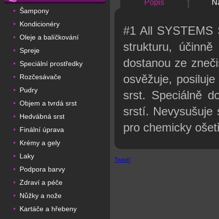
Popis
N
Šampony
•
Kondicionéry
•
#1 All SYSTEMS Š
Oleje a balíčkování
•
strukturu, účinně
Spreje
•
dostanou ze zneči
Speciální prostředky
•
osvěžuje, posiluje
Rozčesávače
•
Pudry
•
srst. Speciálně d
Objem a tvrdá srst
•
srstí. Nevysušuje
Hedvábná srst
•
pro chemicky ošetř
Finální úprava
•
Krémy a gely
•
Laky
•
Tweet
Podpora barvy
•
Zdraví a péče
•
Nůžky a nože
•
Kartáče a hřebeny
•