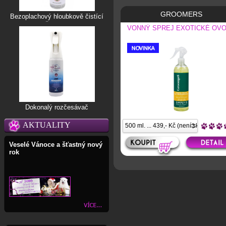
GROOMERS
Bezoplachový hloubkově čistící
šampon
VONNÝ SPREJ EXOTICKÉ OV
Dokonalý rozčesávač
AKTUALITY
Veselé Vánoce a šťastný nový
rok