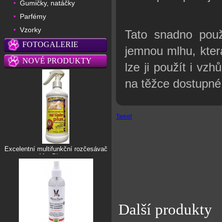
Gumičky, natáčky
•
Parfémy
•
Vzorky
•
Tato snadno použ
FOTOGALERIE
jemnou mlhu, kter
NOVÉ PRODUKTY
lze ji použít i v
na těžce dostupné o
Tweet
Excelentní multifunkční rozčesávač
Mat Blaster
Další produkty