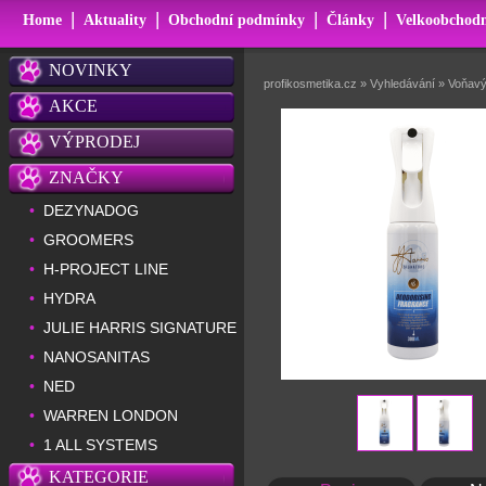
|
|
|
|
Home
Aktuality
Obchodní podmínky
Články
Velkoobchodn
NOVINKY
profikosmetika.cz
»
Vyhledávání
»
Voňavý 
AKCE
VÝPRODEJ
ZNAČKY
DEZYNADOG
•
GROOMERS
•
H-PROJECT LINE
•
HYDRA
•
JULIE HARRIS SIGNATURE
•
NANOSANITAS
•
NED
•
WARREN LONDON
•
1 ALL SYSTEMS
•
KATEGORIE