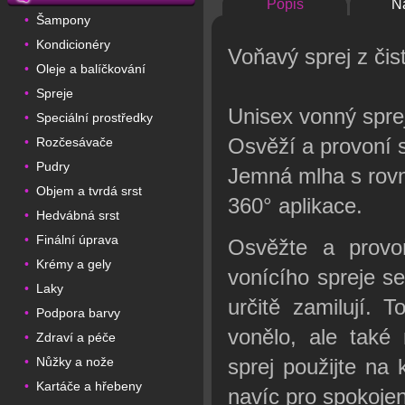
Popis
N
Šampony
•
Kondicionéry
•
Voňavý sprej z čis
Oleje a balíčkování
•
Spreje
•
Unisex vonný sprej
Speciální prostředky
•
Osvěží a provoní s
Rozčesávače
•
Pudry
•
Jemná mlha s rov
Objem a tvrdá srst
•
360° aplikace.
Hedvábná srst
•
Finální úprava
•
Osvěžte a provoň
Krémy a gely
•
vonícího spreje se
Laky
•
určitě zamilují. 
Podpora barvy
•
vonělo, ale také 
Zdraví a péče
•
Nůžky a nože
sprej použijte na
•
Kartáče a hřebeny
•
navíc pro spokojen