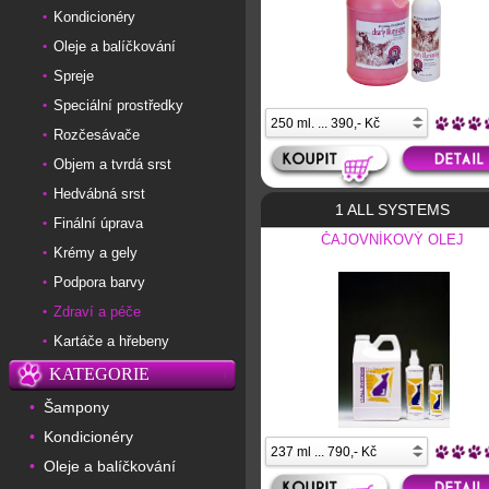
Kondicionéry
•
Oleje a balíčkování
•
Spreje
•
Speciální prostředky
•
Rozčesávače
•
Objem a tvrdá srst
•
Hedvábná srst
•
1 ALL SYSTEMS
Finální úprava
•
ČAJOVNÍKOVÝ OLEJ
Krémy a gely
•
Podpora barvy
•
Zdraví a péče
•
Kartáče a hřebeny
•
KATEGORIE
Šampony
•
Kondicionéry
•
Oleje a balíčkování
•