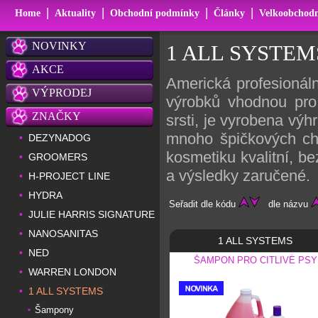
|
|
|
|
Home
Aktuality
Obchodní podmínky
Články
Velkoobchodn
NOVINKY
1 ALL SYSTEM
AKCE
Americká profesionáln
VÝPRODEJ
výrobků vhodnou pro
ZNAČKY
srsti, je vyrobena výh
mnoho špičkových ch
DEZYNADOG
•
kosmetiku kvalitní, b
GROOMERS
•
a výsledky zaručené.
H-PROJECT LINE
•
HYDRA
•
Seřadit dle kódu
dle názvu
JULIE HARRIS SIGNATURE
•
NANOSANITAS
•
1 ALL SYSTEMS
NED
•
ŠAMPON PRO CITLIVÉ PSY
WARREN LONDON
•
1 ALL SYSTEMS
•
Šampony
•