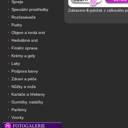
Spreje
•
Speciální prostředky
•
Zobrazeno
6
položek z celkového p
Rozčesávače
•
Pudry
•
Objem a tvrdá srst
•
Hedvábná srst
•
Finální úprava
•
Krémy a gely
•
Laky
•
Podpora barvy
•
Zdraví a péče
•
Nůžky a nože
•
Kartáče a hřebeny
•
Gumičky, natáčky
•
Parfémy
•
Vzorky
•
FOTOGALERIE