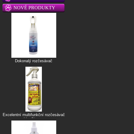
NOVÉ PRODUKTY
Dokonalý rozčesávač
Excelentní multifunkční rozčesávač
Mat Blaster