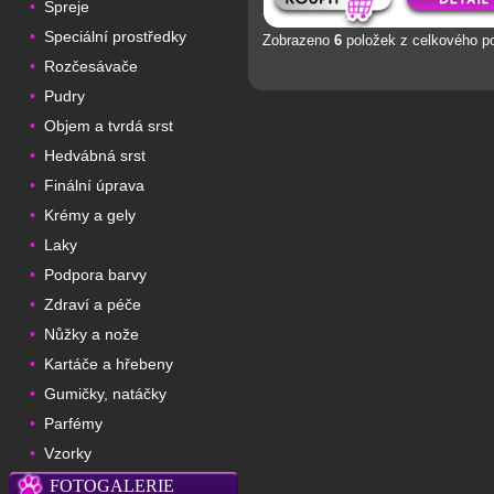
Spreje
•
Speciální prostředky
•
Zobrazeno
6
položek z celkového p
Rozčesávače
•
Pudry
•
Objem a tvrdá srst
•
Hedvábná srst
•
Finální úprava
•
Krémy a gely
•
Laky
•
Podpora barvy
•
Zdraví a péče
•
Nůžky a nože
•
Kartáče a hřebeny
•
Gumičky, natáčky
•
Parfémy
•
Vzorky
•
FOTOGALERIE