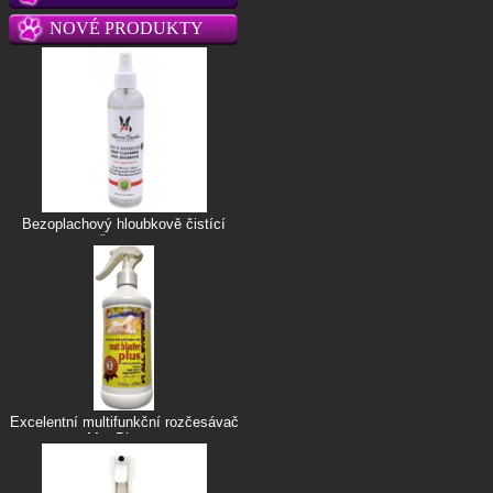
NOVÉ PRODUKTY
Bezoplachový hloubkově čistící
šampon
Excelentní multifunkční rozčesávač
Mat Blaster