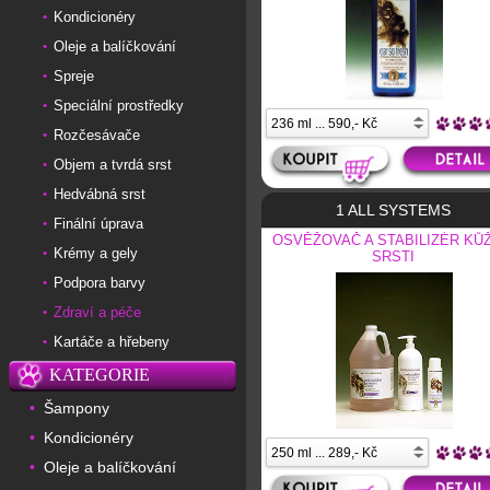
Kondicionéry
•
Oleje a balíčkování
•
Spreje
•
Speciální prostředky
•
Rozčesávače
•
Objem a tvrdá srst
•
Hedvábná srst
•
1 ALL SYSTEMS
Finální úprava
•
OSVĚŽOVAČ A STABILIZÉR KŮŽ
Krémy a gely
•
SRSTI
Podpora barvy
•
Zdraví a péče
•
Kartáče a hřebeny
•
KATEGORIE
Šampony
•
Kondicionéry
•
Oleje a balíčkování
•