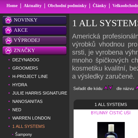
|
|
|
|
Home
Aktuality
Obchodní podmínky
Články
Velkoobchodn
NOVINKY
1 ALL SYSTEM
AKCE
Americká profesionáln
VÝPRODEJ
výrobků vhodnou pro
ZNAČKY
srsti, je vyrobena výh
mnoho špičkových ch
DEZYNADOG
•
kosmetiku kvalitní, b
GROOMERS
•
a výsledky zaručené.
H-PROJECT LINE
•
HYDRA
•
Seřadit dle kódu
dle názvu
JULIE HARRIS SIGNATURE
•
NANOSANITAS
•
1 ALL SYSTEMS
NED
•
BYLINNÝ ČISTIČ UŠÍ
WARREN LONDON
•
1 ALL SYSTEMS
•
Šampony
•