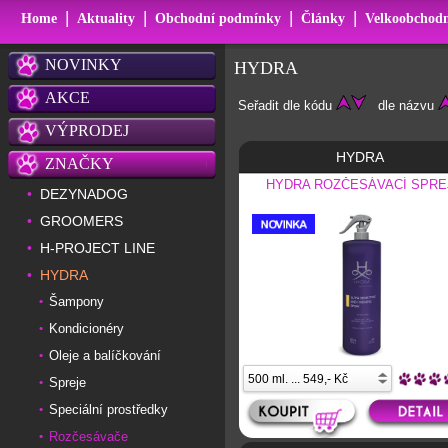
|
|
|
|
Home
Aktuality
Obchodní podmínky
Články
Velkoobchodn
NOVINKY
HYDRA
AKCE
Seřadit dle kódu
dle názvu
VÝPRODEJ
HYDRA
ZNAČKY
HYDRA ROZČESÁVACÍ SPRE
DEZYNADOG
•
GROOMERS
•
H-PROJECT LINE
•
HYDRA
•
Šampony
•
Kondicionéry
•
Oleje a balíčkování
•
Spreje
•
Speciální prostředky
•
Rozčesávače
•