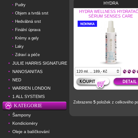
HYDRA
Pudry
•
HYDRA WELLNESS HYDRATAČ
Objem a tvrdá srst
•
SÉRUM SENSES CARE
Hedvábná srst
•
Finální úprava
•
Krémy a gely
•
Laky
•
Zdraví a péče
•
JULIE HARRIS SIGNATURE
•
NANOSANITAS
•
NED
•
WARREN LONDON
•
1 ALL SYSTEMS
•
Zobrazeno
5
položek z celkového p
KATEGORIE
Šampony
•
Kondicionéry
•
Oleje a balíčkování
•