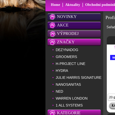
|
|
Home
Aktuality
Obchodní podmín
NOVINKY
Prof
AKCE
Seřad
VÝPRODEJ
ZNAČKY
DEZYNADOG
•
GROOMERS
•
H-PROJECT LINE
•
HYDRA
•
JULIE HARRIS SIGNATURE
•
NANOSANITAS
•
NED
•
WARREN LONDON
•
1 ALL SYSTEMS
•
KATEGORIE