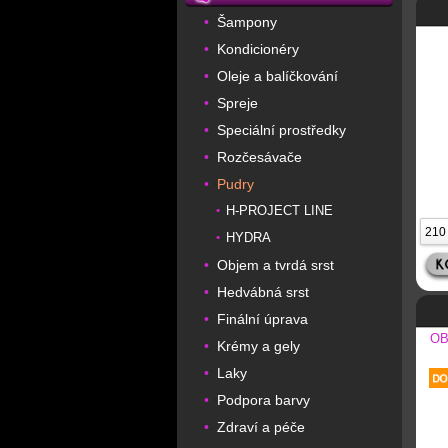
Šampony
•
Kondicionéry
•
Oleje a balíčkování
•
Spreje
•
Speciální prostředky
•
Rozčesávače
•
Pudry
•
H-PROJECT LINE
•
HYDRA
•
Objem a tvrdá srst
•
Hedvábná srst
•
Finální úprava
•
OB
Krémy a gely
•
Laky
•
Podpora barvy
•
Zdraví a péče
•