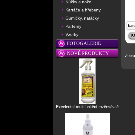
Nůžky a nože
•
Kartáče a hřebeny
•
Gumičky, natáčky
•
Parfémy
•
Vzorky
•
FOTOGALERIE
NOVÉ PRODUKTY
Zobr
Excelentní multifunkční rozčesávač
Mat Blaster