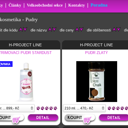
|
|
|
|
Poradna
ky
Články
Velkoobchodní sekce
Kontakty
ikosmetika - Pudry
it dle kódu
dle názvu
dle ceny
dle oblíbenosti
dle
H-PROJECT LINE
H-PROJECT LINE
TRIMOVACÍ PUDR STARDUST
PUDR ZLATÝ