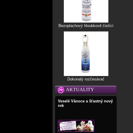
Bezoplachový hloubkově čistící
šampon
Dokonalý rozčesávač
AKTUALITY
Veselé Vánoce a šťastný nový
rok