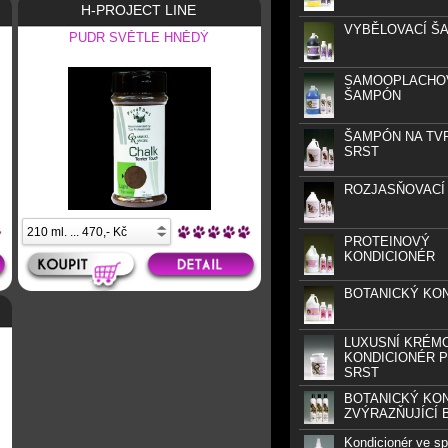
H-PROJECT LINE
VYBĚLOVACÍ Š
PUDR SVĚTLE HNĚDÝ
SAMOOPLACHO
ŠAMPÓN
ŠAMPÓN NA TV
SRST
ROZJASŇOVACÍ
PROTEINOVÝ
KONDICIONÉR
BOTANICKÝ KO
LUXUSNÍ KRÉM
KONDICIONÉR P
SRST
BOTANICKÝ KO
ZVÝRAZŇUJÍCÍ 
Kondicionér ve spr