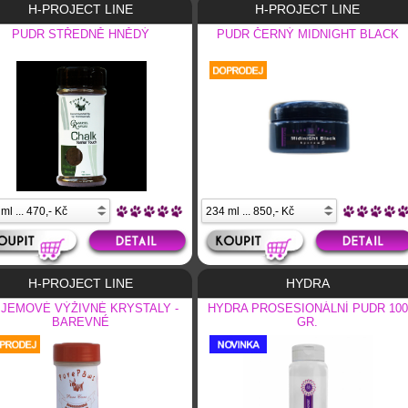
H-PROJECT LINE
H-PROJECT LINE
PUDR STŘEDNĚ HNĚDÝ
PUDR ČERNÝ MIDNIGHT BLACK
H-PROJECT LINE
HYDRA
JEMOVÉ VÝŽIVNÉ KRYSTALY -
HYDRA PROSESIONÁLNÍ PUDR 100
BAREVNÉ
GR.