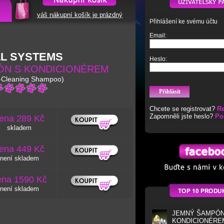
váš nákupní košík je prázdný
Přihlášení ke svému účtu
Email:
LL SYSTEMS
Heslo:
ÓN S KONDICIONÉREM
-Cleaning Shampoo)
Chcete se registrovat?
Re
Zapomněli jste heslo?
Po
ena 289 Kč
skladem
ena 449 Kč
není skladem
ena 1590 Kč
není skladem
JEMNÝ ŠAMPÓN
KONDICIONÉRE