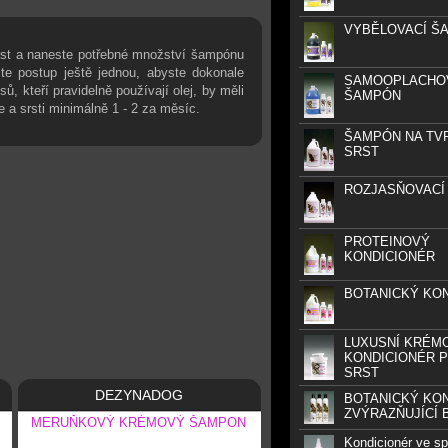
VYBĚLOVACÍ Š
rst a naneste potřebné množství šampónu
jte postup ještě jednou, abyste dokonale
SAMOOPLACHO
sů, kteří pravidelně používají olej, by měli
ŠAMPÓN
a srsti minimálně 1 - 2 za měsíc.
ŠAMPÓN NA TV
SRST
ROZJASŇOVACÍ
PROTEINOVÝ
KONDICIONÉR
BOTANICKÝ KO
LUXUSNÍ KRÉM
KONDICIONÉR P
SRST
DEZYNADOG
BOTANICKÝ KO
ZVÝRAZŇUJÍCÍ 
MERUŇKOVÝ KRÉMOVÝ ŠAMPON
Kondicionér ve spr