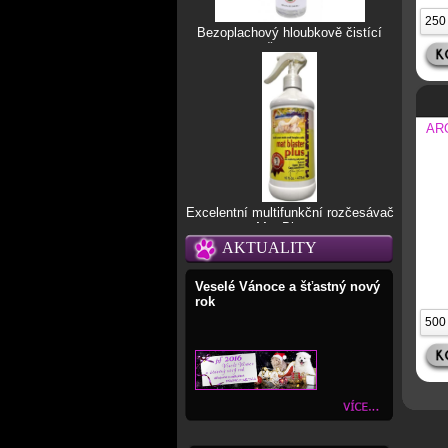
Bezoplachový hloubkově čistící
šampon
AR
Excelentní multifunkční rozčesávač
Mat Blaster
AKTUALITY
Veselé Vánoce a šťastný nový
rok