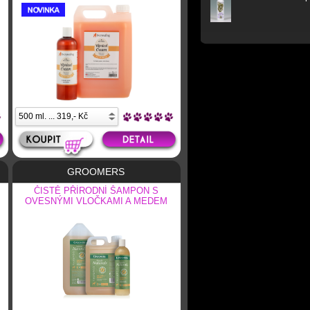
GROOMERS
ČISTĚ PŘÍRODNÍ ŠAMPON S
OVESNÝMI VLOČKAMI A MEDEM