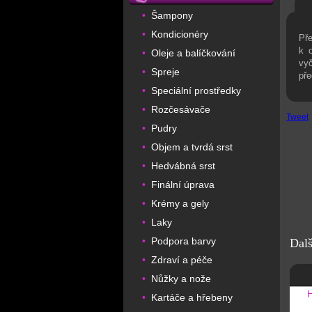
Šampony
•
Kondicionéry
•
Př
k o
Oleje a balíčkování
•
vyč
Spreje
•
pře
Speciální prostředky
•
Rozčesávače
•
Tweet
Pudry
•
Objem a tvrdá srst
•
Hedvábná srst
•
Finální úprava
•
Krémy a gely
•
Laky
•
Podpora barvy
•
Dalš
Zdraví a péče
•
Nůžky a nože
•
Kartáče a hřebeny
•