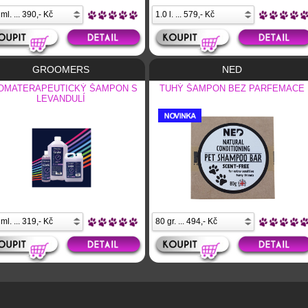
GROOMERS
NED
OMATERAPEUTICKÝ ŠAMPON S
TUHÝ ŠAMPON BEZ PARFEMACE
LEVANDULÍ