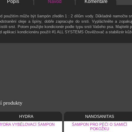
Popis
Návod
Komentáře
ed použitím může být šampón zředěn 1 : 2 dílům vody. Důkladně namočte s
dstranění oleje a špíny, dobře zapracujte do srsti. Vypláchněte a zopaku
istili srst. Potom použijte kondicionér podle typu srsti Vašeho psa. Majitelé p
d aplikací kondicionéru použít #1 ALL SYSTEMS Osvěžovač a stabilizér kůže 
í produkty
HYDRA
NANOSANITAS
HYDRA VYBĚLOVACÍ ŠAMPON
ŠAMPON PRO PÉČI O SAMIČÍ
POKOŽKU