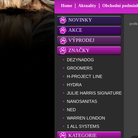
|
|
Home
Aktuality
Obchodní podmín
NOVINKY
profi
AKCE
VÝPRODEJ
ZNAČKY
DEZYNADOG
•
GROOMERS
•
H-PROJECT LINE
•
HYDRA
•
JULIE HARRIS SIGNATURE
•
NANOSANITAS
•
NED
•
WARREN LONDON
•
1 ALL SYSTEMS
•
KATEGORIE