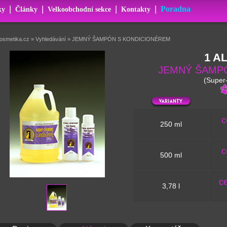
|
|
|
|
Poradna
ky
Články
Velkoobchodní sekce
Kontakty
kosmetika.cz
»
Vyhledávání
»
JEMNÝ ŠAMPÓN S KONDICIONÉREM
1 A
JEMNÝ ŠAMP
(Super
c
250 ml
c
500 ml
c
3,78 l