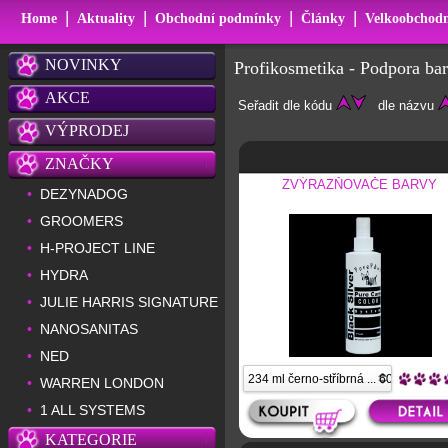
|
|
|
|
Home
Aktuality
Obchodní podmínky
Články
Velkoobchodn
NOVINKY
Profikosmetika - Podpora ba
AKCE
Seřadit dle kódu
dle názvu
VÝPRODEJ
ZNAČKY
ZVÝRAZŇOVAČE BARVY
DEZYNADOG
•
GROOMERS
•
H-PROJECT LINE
•
HYDRA
•
JULIE HARRIS SIGNATURE
•
NANOSANITAS
•
NED
•
WARREN LONDON
•
1 ALL SYSTEMS
•
KATEGORIE