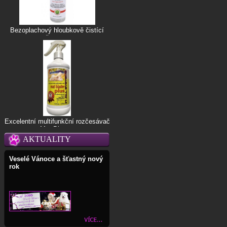
Bezoplachový hloubkově čistící
šampon
Excelentní multifunkční rozčesávač
Mat Blaster
AKTUALITY
Veselé Vánoce a šťastný nový
rok