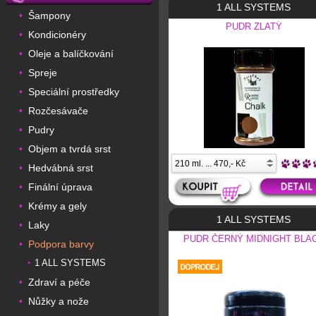
1 ALL SYSTEMS
Šampony
•
PUDR ZLATÝ
Kondicionéry
•
Oleje a balíčkování
•
Spreje
•
Speciální prostředky
•
Rozčesávače
•
Pudry
•
Objem a tvrdá srst
•
Hedvábná srst
•
Finální úprava
•
Krémy a gely
•
1 ALL SYSTEMS
Laky
•
PUDR ČERNÝ MIDNIGHT BLA
Podpora barvy
•
1 ALL SYSTEMS
•
Zdraví a péče
•
Nůžky a nože
•