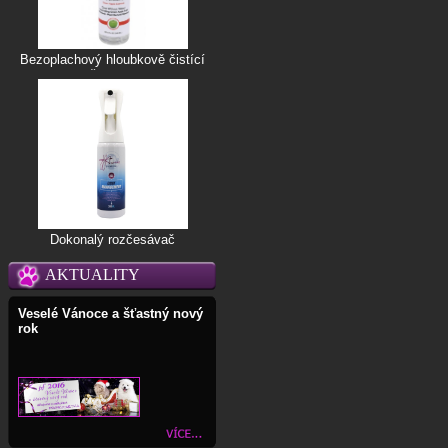
Bezoplachový hloubkově čistící
šampon
Dokonalý rozčesávač
AKTUALITY
Veselé Vánoce a šťastný nový
rok