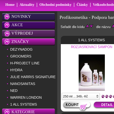
|
|
|
|
Home
Aktuality
Obchodní podmínky
Články
Velkoobchodn
NOVINKY
Profikosmetika - Podpora ba
AKCE
Seřadit dle kódu
dle názvu
VÝPRODEJ
1 ALL SYSTEMS
ZNAČKY
ROZJASŇOVACÍ ŠAMPÓN
DEZYNADOG
•
GROOMERS
•
H-PROJECT LINE
•
HYDRA
•
JULIE HARRIS SIGNATURE
•
NANOSANITAS
•
NED
•
WARREN LONDON
•
1 ALL SYSTEMS
•
KATEGORIE