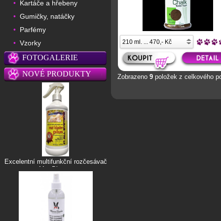
Kartáče a hřebeny
•
Gumičky, natáčky
•
Parfémy
•
Vzorky
•
FOTOGALERIE
NOVÉ PRODUKTY
Zobrazeno
9
položek z celkového p
Excelentní multifunkční rozčesávač
Mat Blaster