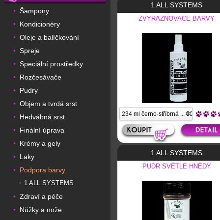
1 ALL SYSTEMS
Šampony
•
ZVÝRAZŇOVAČE BARVY
Kondicionéry
•
Oleje a balíčkování
•
Spreje
•
Speciální prostředky
•
Rozčesávače
•
Pudry
•
Objem a tvrdá srst
•
Hedvábná srst
•
Finální úprava
•
Krémy a gely
•
1 ALL SYSTEMS
Laky
•
PUDR SVĚTLE HNĚDÝ
Podpora barvy
•
1 ALL SYSTEMS
•
Zdraví a péče
•
Nůžky a nože
•